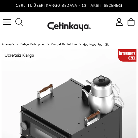
1500 TL ÜZERI KARGO BEDAVA - 12 TAKSIT SEÇENEĞI
0
Anasayfa
Bahçe Mobilyaları
Mangal Barbeküler
Hot Mood Four Glass PRO Kamp Sobası Kuzineli
Ücretsiz Kargo