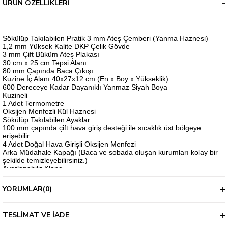
ÜRÜN ÖZELLIKLERI
Sökülüp Takılabilen Pratik 3 mm Ateş Çemberi (Yanma Haznesi)
1,2 mm Yüksek Kalite DKP Çelik Gövde
3 mm Çift Büküm Ateş Plakası
30 cm x 25 cm Tepsi Alanı
80 mm Çapında Baca Çıkışı
Kuzine İç Alanı 40x27x12 cm (En x Boy x Yükseklik)
600 Dereceye Kadar Dayanıklı Yanmaz Siyah Boya
Kuzineli
1 Adet Termometre
Oksijen Menfezli Kül Haznesi
Sökülüp Takılabilen Ayaklar
100 mm çapında çift hava giriş desteği ile sıcaklık üst bölgeye
erişebilir.
4 Adet Doğal Hava Girişli Oksijen Menfezi
Arka Müdahale Kapağı (Baca ve sobada oluşan kurumları kolay bir
şekilde temizleyebilirsiniz.)
Ayarlanabilir Klape
4 adet düz boru fiyata dahildir.
Ağırlık: 40 KG (Aksesuarlar Hariç)
YORUMLAR
(0)
Taşıma sandığı ile birlikte gönderilir.
TESLIMAT VE İADE
Fiyata Dahil Olmayan Aksesuarlar
Boru Şapkası