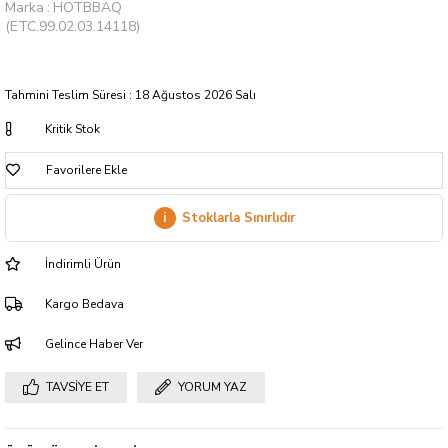
Marka
:
HOTBBAQ
(ETC.99.02.03.14118)
Tahmini Teslim Süresi
:
18 Ağustos 2026 Salı
Kritik Stok
Favorilere Ekle
i
Stoklarla Sınırlıdır
İndirimli Ürün
Kargo Bedava
Gelince Haber Ver
TAVSIYE ET
YORUM YAZ