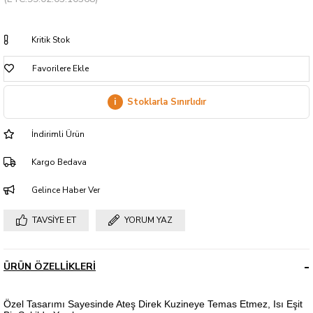
Kritik Stok
Favorilere Ekle
i
Stoklarla Sınırlıdır
İndirimli Ürün
Kargo Bedava
Gelince Haber Ver
TAVSIYE ET
YORUM YAZ
ÜRÜN ÖZELLIKLERI
Özel Tasarımı Sayesinde Ateş Direk Kuzineye Temas Etmez, Isı Eşit