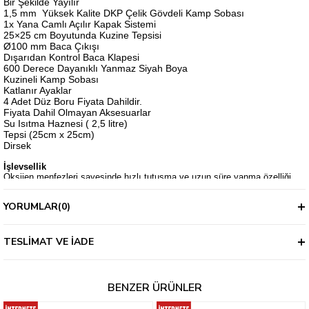
Bir Şekilde Yayılır
1,5 mm Yüksek Kalite DKP Çelik Gövdeli Kamp Sobası
1x Yana Camlı Açılır Kapak Sistemi
25×25 cm Boyutunda Kuzine Tepsisi
Ø100 mm Baca Çıkışı
Dışarıdan Kontrol Baca Klapesi
600 Derece Dayanıklı Yanmaz Siyah Boya
Kuzineli Kamp Sobası
Katlanır Ayaklar
4 Adet Düz Boru Fiyata Dahildir.
Fiyata Dahil Olmayan Aksesuarlar
Su Isıtma Haznesi ( 2,5 litre)
Tepsi (25cm x 25cm)
Dirsek
İşlevsellik
Oksijen menfezleri sayesinde hızlı tutuşma ve uzun süre yanma özelliği
bulunur.
Katlanır ayaklar ile kullanım ve taşıma kolaylığı sunar.
YORUMLAR
(0)
Su ısıtma haznesi ile ihtiyacınız kadar suyu ısıtarak kullanabilirsiniz.
Fiyata dahil değildir.
Kuzinelidir.
Isıya dayanıklı seramik camlara sahiptir.
TESLIMAT VE İADE
Dayanıklılık
Yüksek kalite DKP çelik sac ile üretilir. Bu sayede uzun yıllar boyunca
verimli bir şekilde sizlere hizmet eder.
BENZER ÜRÜNLER
Yanmaz boyalı yüzeyi ile paslanma ve korozyona karşı dirençli bir üründür.
Bu durum ürün ömrünü arttıran önemli bir diğer etkendir.