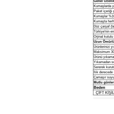
Genel Özellik
Kumaşlarda y
Paket içeriği 
Kumaşlar %100 
Kumaşta herha
Düz çarşaf (la
Türkiye'nin e
Orjinal kutulu
Uzun Ömürlü
Ürünlerinizi y
Maksimum 30 i
Ürünü yıkamad
Yıkamadan so
Sererek kurut
Ilık derecede 
Çamaşır suyu
Mutlu günlerd
Beden
ÇİFT KİŞİ