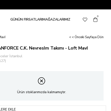
0
GÜNÜN FIRSATLARI
MAĞAZALARIMIZ
MavI
< < Önceki Sayfaya Dön
ANFORCE C.K. NevresIm Takımı - Loft MavI
eceler İstanbul
127)
Ürün stoklarımızda kalmamıştır.
LERE EKLE