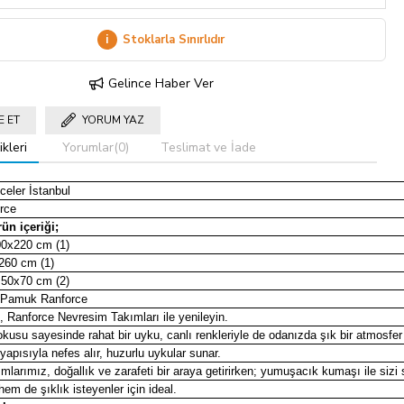
i
Stoklarla Sınırlıdır
Gelince Haber Ver
E ET
YORUM YAZ
kleri
Yorumlar
(0)
Teslimat ve İade
celer İstanbul
rce
rün içeriği;
00x220 cm (1)
260 cm (1)
/ 50x70 cm (2)
Pamuk Ranforce
, Ranforce Nevresim Takımları ile yenileyin.
usu sayesinde rahat bir uyku, canlı renkleriyle de odanızda şık bir atmosfer 
apısıyla nefes alır, huzurlu uykular sunar.
mlarımız, doğallık ve zarafeti bir araya getirirken; yumuşacık kumaşı ile sizi
em de şıklık isteyenler için ideal.