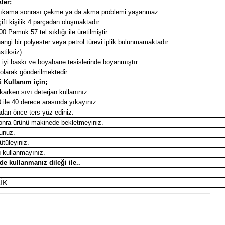
ler;
ıkama sonrası çekme ya da akma problemi yaşanmaz.
çift kişilik 4 parçadan oluşmaktadır.
Pamuk 57 tel sıklığı ile üretilmiştir.
ngi bir polyester veya petrol türevi iplik bulunmamaktadır.
stiksiz)
n iyi baskı ve boyahane tesislerinde boyanmıştır.
 olarak gönderilmektedir.
 Kullanım için;
ıkarken sıvı deterjan kullanınız.
le 40 derece arasında yıkayınız.
an önce ters yüz ediniz.
nra ürünü makinede bekletmeyiniz.
unuz.
ütüleyiniz.
 kullanmayınız.
e kullanmanız dileği ile..
LİK