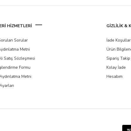
Rİ HİZMETLERİ
GİZLİLİK &
Sorulan Sorular
İade Koşullar
ydınlatma Metni
Ürün Bilgile
li Satış Sözleşmesi
Sipariş Takip
gilendirme Formu
Kolay İade
Aydınlatma Metni
Hesabım
Ayarları