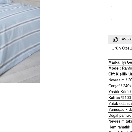
TAVSIY
Ürün Özelli
Marka:
İyi Ge
Model:
Ranfo
Çift Kişilik Ü
Nevresim / 2
Çarşaf / 240x
Yastık Kılıfı 
Kalite:
%100 
Yatak odanızı
Yumuşacık dok
Doğal pamuk y
Nevresim takı
Hem rahatlık h