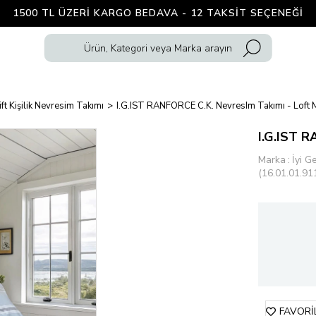
1500 TL ÜZERI KARGO BEDAVA - 12 TAKSIT SEÇENEĞI
ift Kişilik Nevresim Takımı
I.G.IST RANFORCE C.K. NevresIm Takımı - Loft 
I.G.IST R
Marka
:
İyi G
(16.01.01.91
FAVORI