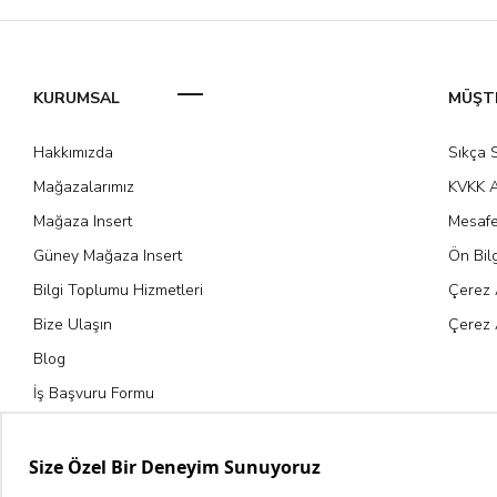
KURUMSAL
MÜŞTE
Hakkımızda
Sıkça 
Mağazalarımız
KVKK A
Mağaza Insert
Mesafe
Güney Mağaza Insert
Ön Bil
Bilgi Toplumu Hizmetleri
Çerez 
Bize Ulaşın
Çerez 
Blog
İş Başvuru Formu
Kariyer Fırsatları