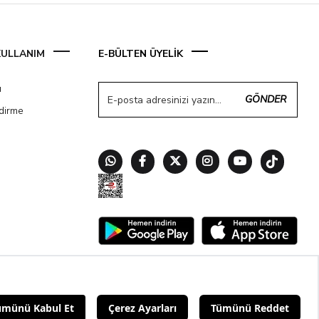
 KULLANIM
E-BÜLTEN ÜYELİK
ı
GÖNDER
ndirme