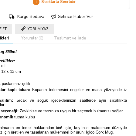
i
Stoklarla Sınırlıdır
Kargo Bedava
Gelince Haber Ver
E ET
YORUM YAZ
kleri
Yorumlar
(0)
Teslimat ve İade
Mug 350ml
llikler:
 ml
x 12 x 13 cm
 paslanmaz çelik
tar kaplı taban:
Kupanın terlemesini engeller ve masa yüzeyinde iz
alıtım:
Sıcak ve soğuk içeceklerinizin saatlerce aynı sıcaklıkta
ar.
k seçeneği:
Zevkinize ve tarzınıza uygun bir seçenek bulmanızı sağlar.
onomik
tutma kulbu
almanın en temel haklarından biri! İşte, keyfinizi maksimum düzeyde
z için üretilen ve tasarlanan mükemmel bir ürün: Igloo Cork Mug.