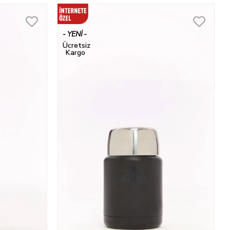
YENI
ÜRÜN
Ücretsiz
Kargo