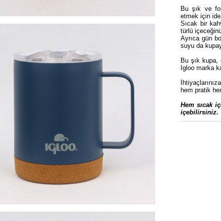
Bu şık ve fo
etmek için idea
Sıcak bir kah
türlü içeceği
Ayrıca gün bo
suyu da kupayl
Bu şık kupa, 
Igloo marka ka
İhtiyaçlarınız
hem pratik hem
Hem sıcak iç
içebilirsiniz.