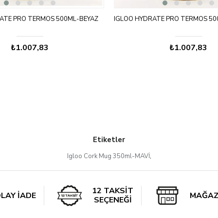
ATE PRO TERMOS 500ML-BEYAZ
IGLOO HYDRATE PRO TERMOS 50
₺1.007,83
₺1.007,83
Etiketler
Igloo Cork Mug 350ml-MAVİ
,
12 TAKSİT
LAY İADE
MAĞAZ
SEÇENEĞİ