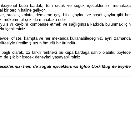
nksiyonel kupa bardak, tüm sıcak ve soğuk içeceklerinizi muhafaza
l bir tercih haline geliyor.
ve, sıcak çikolata, demleme çay, bitki çayları ve poşet çaylar gibi her
nizi mükemmel şekilde muhafaza eder.
yu sıvı kaybını kompanse etmek ve sağlığınıza katkıda bulunmak için
a içebilirsiniz.
evde, ofiste, kampta ve her mekanda kullanabileceğiniz, aynı zamanda
litesiyle üretilmiş uzun ömürlü bir üründür.
a bağlı olarak, 12 farklı renkteki bu kupa bardağa sahip olabilir, böylece
 de şık bir içecek deneyimi yaşayabilirsiniz.
eceklerinizi hem de soğuk içeceklerinizi Igloo Cork Mug ile keyifle