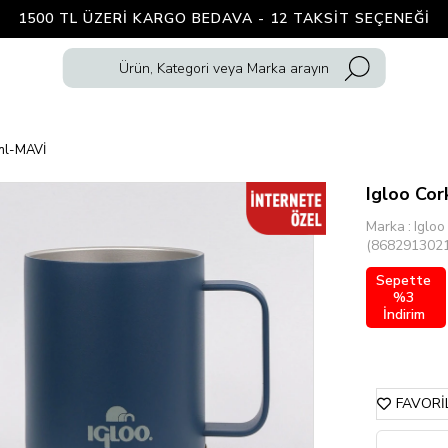
1500 TL ÜZERI KARGO BEDAVA - 12 TAKSIT SEÇENEĞI
ml-MAVİ
Igloo Co
Marka
:
Igloo
(868291302
Sepette
%3
İndirim
FAVORI