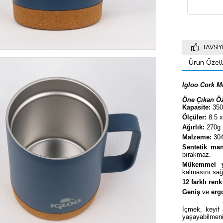
TAVSIY
Ürün Özelli
Igloo Cork 
Öne Çıkan Öze
Kapasite:
350
Ölçüler:
8.5 
Ağırlık:
270g
Malzeme:
304
Sentetik man
bırakmaz.
Mükemmel y
kalmasını sağl
12 farklı ren
Geniş
ve
erg
İçmek, keyif 
yaşayabilmeni