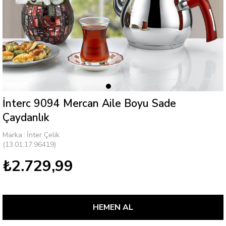
İnterc 9094 Mercan Aile Boyu Sade
Çaydanlık
Marka
:
İnter Çelik
(13.01.17.96419)
₺2.729,99