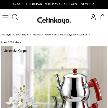
1500 TL ÜZERI KARGO BEDAVA - 12 TAKSIT SEÇENEĞI
0
Anasayfa
Ev & Yaşam
Mutfak
İçecek Hazırlama
Çaydanlık, Demlik
İnterc 9094 Mercan Aile Boyu Sade Çaydanlık
Ücretsiz Kargo