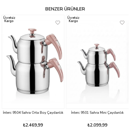
BENZER ÜRÜNLER
Ücretsiz
Ücretsiz
Kargo
Kargo
a Boy Çaydanlık
İnterc 9501 Sahra Mini Çaydanlık
İnterc 9524 Hanzade S
Orta Boy
99
₺2.099,99
₺2.829,9