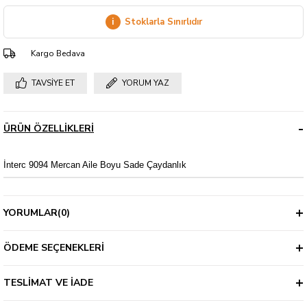
i
Stoklarla Sınırlıdır
Kargo Bedava
TAVSIYE ET
YORUM YAZ
ÜRÜN ÖZELLIKLERI
İnterc 9094 Mercan Aile Boyu Sade Çaydanlık
YORUMLAR
(0)
ÖDEME SEÇENEKLERI
TESLIMAT VE İADE