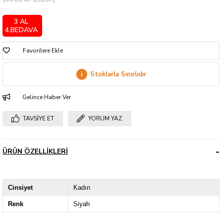
3 AL
4.BEDAVA
Favorilere Ekle
i
Stoklarla Sınırlıdır
Gelince Haber Ver
TAVSIYE ET
YORUM YAZ
ÜRÜN ÖZELLIKLERI
Cinsiyet
Kadın
Renk
Siyah