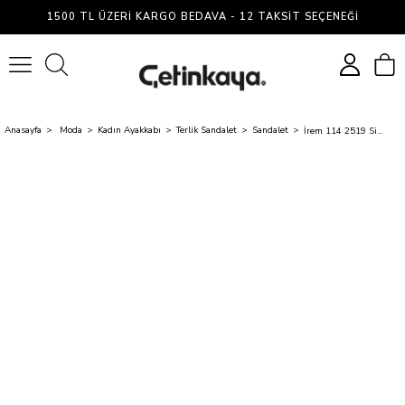
1500 TL ÜZERI KARGO BEDAVA - 12 TAKSIT SEÇENEĞI
0
Anasayfa
Moda
Kadın Ayakkabı
Terlik Sandalet
Sandalet
İrem 114 2519 Siyah Kadın Derı Sandalet