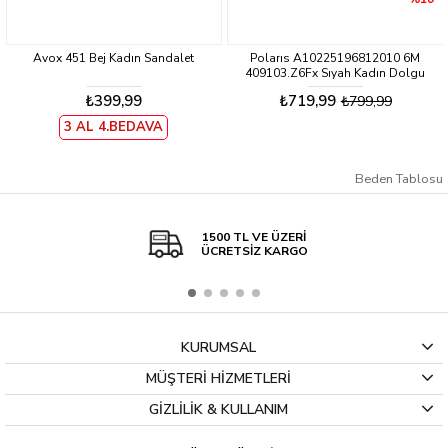
Avox 451 Bej Kadın Sandalet
Polarıs A10225196812010 6M
409103.Z6Fx Sıyah Kadın Dolgu
Sandalet
₺399,99
₺719,99
₺799,99
3 AL 4.BEDAVA
Beden Tablosu
1500 TL VE ÜZERİ
ÜCRETSİZ KARGO
KURUMSAL
MÜŞTERİ HİZMETLERİ
GİZLİLİK & KULLANIM