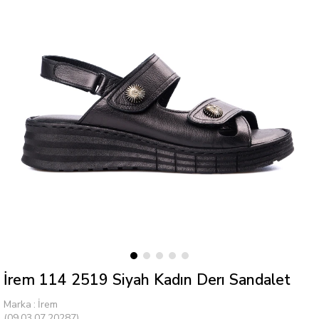
İrem 114 2519 Siyah Kadın Derı Sandalet
Marka
:
İrem
(09.03.07.20287)