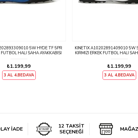
0202893309010 5W HYDE TF 5PR
KINETIX A10202891409010 5W 
K FUTBOL HALI SAHA AYAKKABISI
KIRMIZI ERKEK FUTBOL HALI SAH
₺1.199,99
₺1.199,99
3 AL 4.BEDAVA
3 AL 4.BEDAVA
12 TAKSİT
LAY İADE
MAĞAZ
SEÇENEĞİ