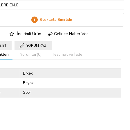
LERE EKLE
i
Stoklarla Sınırlıdır
İndirimli Ürün
Gelince Haber Ver
E ET
YORUM YAZ
kleri
Yorumlar
(0)
Teslimat ve İade
Erkek
Beyaz
u
Spor