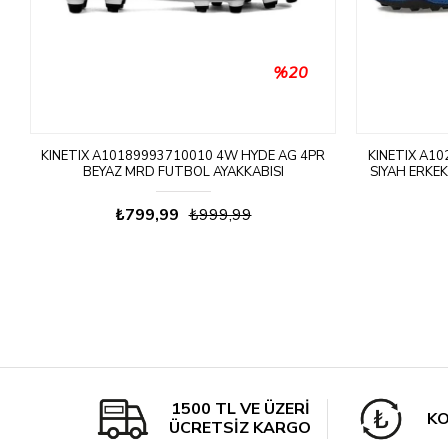
%20
N
KINETIX A10189993710010 4W HYDE AG 4PR
KINETIX A1
BEYAZ MRD FUTBOL AYAKKABISI
SIYAH ERKE
₺799,99
₺999,99
1500 TL VE ÜZERİ
KO
ÜCRETSİZ KARGO