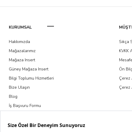
KURUMSAL
MÜŞTE
Hakkımızda
Sıkça 
Mağazalarımız
KVKK A
Mağaza Insert
Mesafe
Güney Mağaza Insert
Ön Bil
Bilgi Toplumu Hizmetleri
Çerez 
Bize Ulaşın
Çerez 
Blog
İş Başvuru Formu
Kariyer Fırsatları