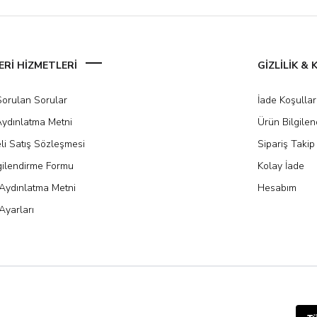
Rİ HİZMETLERİ
GİZLİLİK &
Sorulan Sorular
İade Koşullar
ydınlatma Metni
Ürün Bilgile
li Satış Sözleşmesi
Sipariş Takip
gilendirme Formu
Kolay İade
Aydınlatma Metni
Hesabım
Ayarları