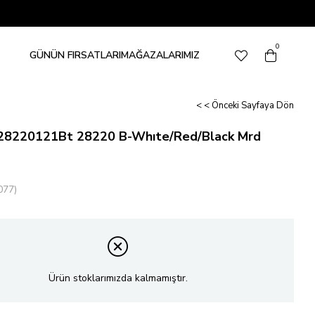
0
GÜNÜN FIRSATLARI
MAĞAZALARIMIZ
< < Önceki Sayfaya Dön
28220121Bt 28220 B-Whıte/Red/Black Mrd
077)
Ürün stoklarımızda kalmamıştır.