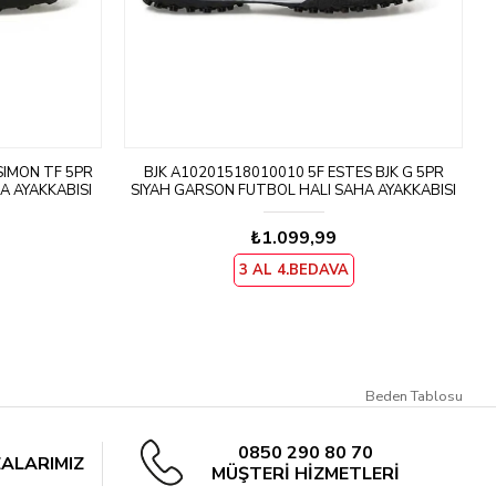
SIMON TF 5PR
BJK A10201518010010 5F ESTES BJK G 5PR
A AYAKKABISI
SIYAH GARSON FUTBOL HALI SAHA AYAKKABISI
₺1.099,99
3 AL 4.BEDAVA
Beden Tablosu
0850 290 80 70
ALARIMIZ
MÜŞTERİ HİZMETLERİ