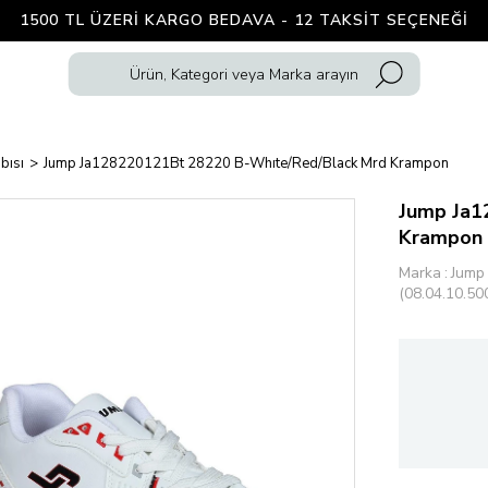
1500 TL ÜZERI KARGO BEDAVA - 12 TAKSIT SEÇENEĞI
bısı
Jump Ja128220121Bt 28220 B-Whıte/Red/Black Mrd Krampon
Jump Ja1
Krampon
Marka
:
Jump
(08.04.10.50