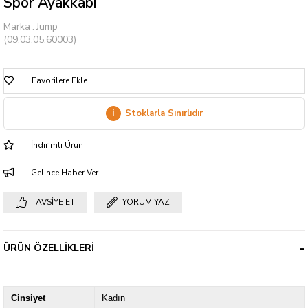
Spor Ayakkabı
Marka
:
Jump
(09.03.05.60003)
Favorilere Ekle
i
Stoklarla Sınırlıdır
İndirimli Ürün
Gelince Haber Ver
TAVSIYE ET
YORUM YAZ
ÜRÜN ÖZELLIKLERI
Cinsiyet
Kadın