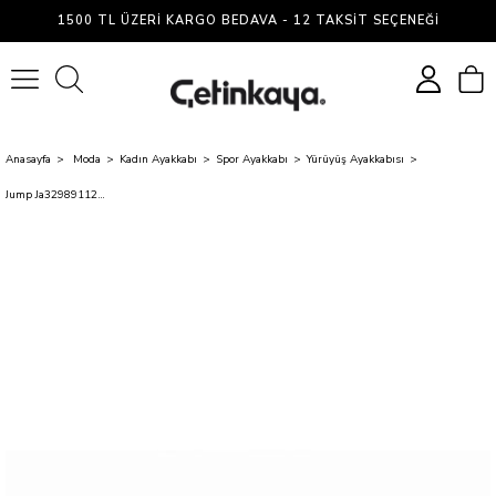
1500 TL ÜZERI KARGO BEDAVA - 12 TAKSIT SEÇENEĞI
0
Anasayfa
Moda
Kadın Ayakkabı
Spor Ayakkabı
Yürüyüş Ayakkabısı
Jump Ja329891121Bt 29891 B Black Zenne Spor Ayakkabı