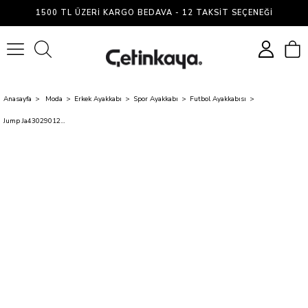
1500 TL ÜZERI KARGO BEDAVA - 12 TAKSIT SEÇENEĞI
0
Anasayfa
Moda
Erkek Ayakkabı
Spor Ayakkabı
Futbol Ayakkabısı
Jump Ja430290121Ft 30290 Orange/Royal/Black Filet Krampon