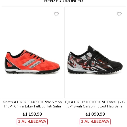
BENZER ÜRÜNLER
Kınetıx A10202891409010 5W Sımon
Bjk A10201518010010 5F Estes Bjk G
Tf 5Pr Kırmızı Erkek Futbol Halı Saha
5Pr Sıyah Garson Futbol Halı Saha
Ayakkabısı
Ayakkabısı
₺1.199,99
₺1.099,99
3 AL 4.BEDAVA
3 AL 4.BEDAVA