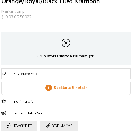
Orange/Royal/Black Filet Krampon
Marka
:
Jump
(10.03.05.50022)
Ürün stoklarımızda kalmamıştır.
Favorilere Ekle
i
Stoklarla Sınırlıdır
İndirimli Ürün
Gelince Haber Ver
TAVSIYE ET
YORUM YAZ