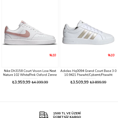
%10
%10
Nıke Dh3158 Court Vısıon Low Next
Adıdas Hq0094 Grand Court Base 3.0
Nature 102 Whıte/Pınk Oxford Zenne
10.9421 Ftwwht/Cybemt/Ftwwht
Sneaker Ayakkabı
Zenne Sneaker Ayakkabı
₺3.959,99
₺3.509,99
₺4.399,99
₺3.899,99
1500 TL VE ÜZERİ
ÜCRETSİZ KARGO