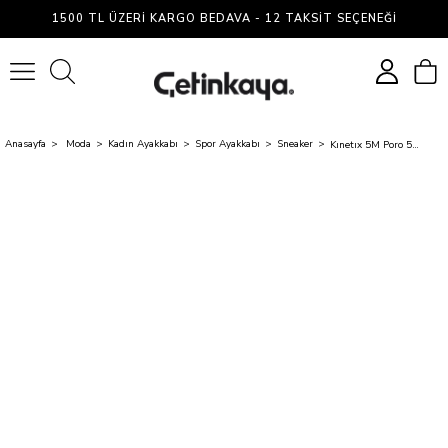
1500 TL ÜZERI KARGO BEDAVA - 12 TAKSIT SEÇENEĞI
0
Anasayfa
Moda
Kadın Ayakkabı
Spor Ayakkabı
Sneaker
Kınetıx 5M Poro 5Fx Sıyah Zenne Havuz Taban Sneaker Ayakkabı