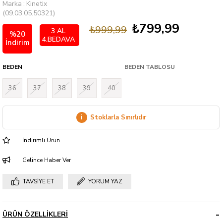
Marka
:
Kinetix
(09.03.05.50321)
₺799,99
₺999,99
3 AL
%
20
4.BEDAVA
İndirim
BEDEN
BEDEN TABLOSU
36
37
38
39
40
i
Stoklarla Sınırlıdır
İndirimli Ürün
Gelince Haber Ver
TAVSIYE ET
YORUM YAZ
ÜRÜN ÖZELLIKLERI