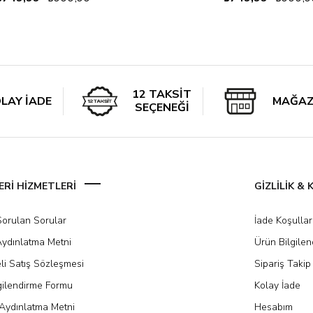
12 TAKSİT
LAY İADE
MAĞAZ
SEÇENEĞİ
Rİ HİZMETLERİ
GİZLİLİK &
Sorulan Sorular
İade Koşullar
ydınlatma Metni
Ürün Bilgile
li Satış Sözleşmesi
Sipariş Takip
gilendirme Formu
Kolay İade
Aydınlatma Metni
Hesabım