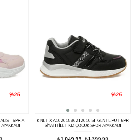
%25
%25
ALIS F 5PR A
KINETIX A10201886212010 5F GENTE PU F 5PR
 AYAKKABI
SIYAH FILET KIZ ÇOCUK SPOR AYAKKABI
9
₺1.049,99
₺1.399,99