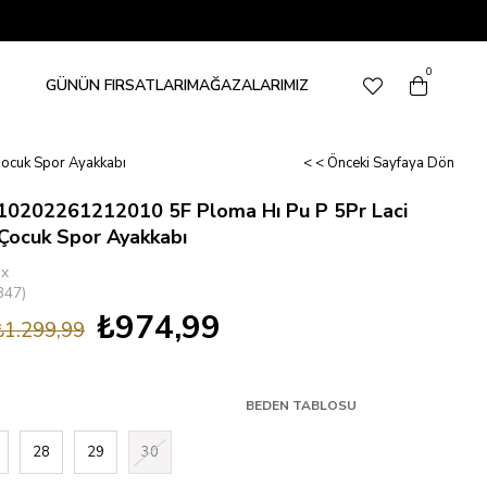
0
GÜNÜN FIRSATLARI
MAĞAZALARIMIZ
Çocuk Spor Ayakkabı
< < Önceki Sayfaya Dön
A10202261212010 5F Ploma Hı Pu P 5Pr Laci
 Çocuk Spor Ayakkabı
ix
347)
₺974,99
₺1.299,99
BEDEN TABLOSU
28
29
30