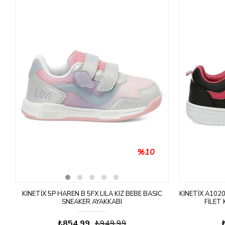
%10
PR
KINETIX 5P HAREN B 5FX LILA KIZ BEBE BASIC
KINETIX A102
SNEAKER AYAKKABI
FILET
₺854,99
₺949,99