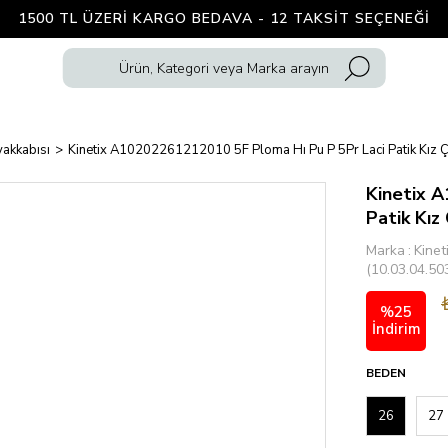
1500 TL ÜZERI KARGO BEDAVA - 12 TAKSIT SEÇENEĞI
akkabısı
Kinetix A10202261212010 5F Ploma Hı Pu P 5Pr Laci Patik Kız 
Kinetix 
Patik Kız
Marka
:
Kinet
(10.03.04.50
%
25
İndirim
BEDEN
26
27