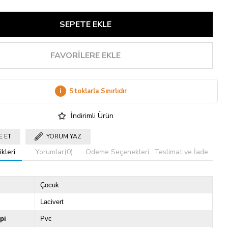
FAVORILERE EKLE
i
Stoklarla Sınırlıdır
İndirimli Ürün
E ET
YORUM YAZ
kleri
Yorumlar
(0)
Ödeme Seçenekleri
Teslimat ve İade
Çocuk
Lacivert
pi
Pvc