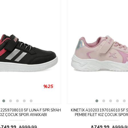
%25
02259708010 5F LUNA F 5PR SIYAH
KINETIX A10203197016010 5F S
 KIZ ÇOCUK SPOR AYAKKABI
PEMBE FILET KIZ ÇOCUK SPOR
₺749,99
₺999,99
₺749,99
₺999,9