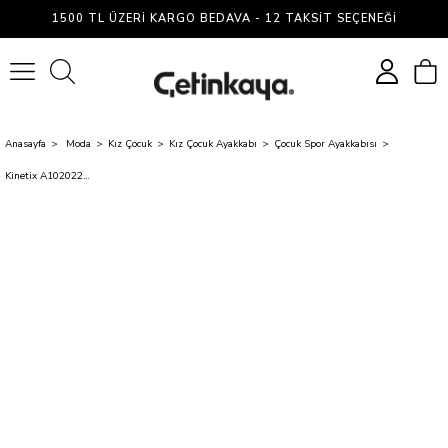
1500 TL ÜZERI KARGO BEDAVA - 12 TAKSIT SEÇENEĞI
0
Anasayfa
Moda
Kız Çocuk
Kız Çocuk Ayakkabı
Çocuk Spor Ayakkabısı
Kinetix A10202265712010 5W Tratto F 5Pr Siyah Filet Kız Çocuk Spor Ayakkabı