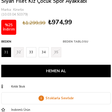
Siyah Filet Kız Çocuk Spor Ayakkabı
Marka
:
Kinetix
(10.03.04.50379)
₺974,99
₺1.299,99
%
25
İndirim
BEDEN
BEDEN TABLOSU
31
32
33
34
35
Kritik Stok
i
Stoklarla Sınırlıdır
İndirimli Ürün