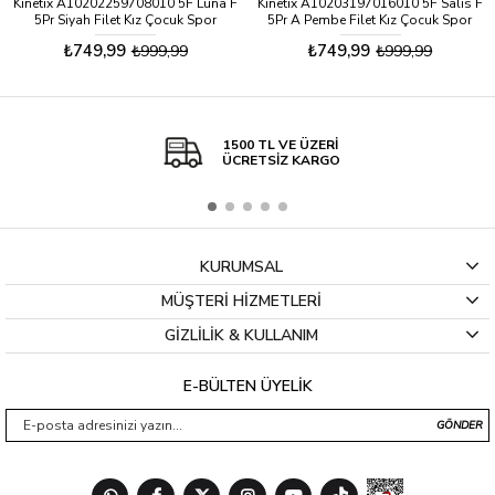
Kinetix A10202259708010 5F Luna F
Kinetix A10203197016010 5F Salıs F
5Pr Siyah Filet Kız Çocuk Spor
5Pr A Pembe Filet Kız Çocuk Spor
Ayakkabı
Ayakkabı
₺749,99
₺749,99
₺999,99
₺999,99
1500 TL VE ÜZERİ
ÜCRETSİZ KARGO
KURUMSAL
MÜŞTERİ HİZMETLERİ
GİZLİLİK & KULLANIM
E-BÜLTEN ÜYELİK
GÖNDER