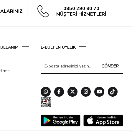
0850 290 80 70
ALARIMIZ
MÜŞTERİ HİZMETLERİ
 KULLANIM
E-BÜLTEN ÜYELİK
ı
GÖNDER
ndirme