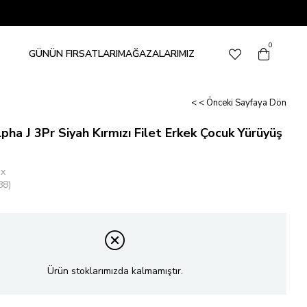
0
GÜNÜN FIRSATLARI
MAĞAZALARIMIZ
< < Önceki Sayfaya Dön
lpha J 3Pr Siyah Kırmızı Filet Erkek Çocuk Yürüyüş
ix
88)
Ürün stoklarımızda kalmamıştır.