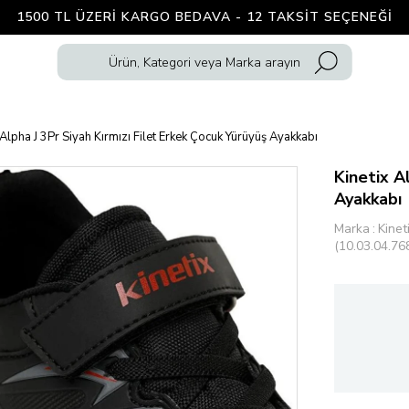
1500 TL ÜZERI KARGO BEDAVA - 12 TAKSIT SEÇENEĞI
 Alpha J 3Pr Siyah Kırmızı Filet Erkek Çocuk Yürüyüş Ayakkabı
Kinetix A
Ayakkabı
Marka
:
Kinet
(10.03.04.76