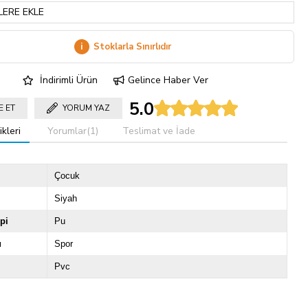
LERE EKLE
i
Stoklarla Sınırlıdır
İndirimli Ürün
Gelince Haber Ver
5.0
E ET
YORUM YAZ
kleri
Yorumlar
(1)
Teslimat ve İade
Çocuk
Siyah
pi
Pu
u
Spor
Pvc