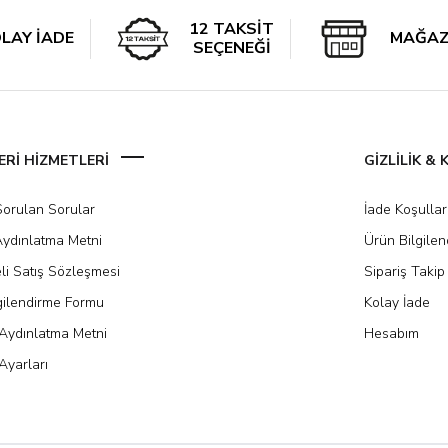
12 TAKSİT
LAY İADE
MAĞAZ
SEÇENEĞİ
Rİ HİZMETLERİ
GİZLİLİK &
Sorulan Sorular
İade Koşullar
ydınlatma Metni
Ürün Bilgile
li Satış Sözleşmesi
Sipariş Takip
gilendirme Formu
Kolay İade
Aydınlatma Metni
Hesabım
Ayarları