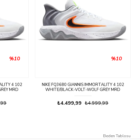
%10
%10
LITY 4 102
NIKE FQ3680 GIANNIS IMMORTALITY 4 102
GREY MRD
WHITE/BLACK-VOLT-WOLF GREY MRD
SI
BASKETBOL AYAKKABISI
,99
₺4.499,99
₺4.999,99
Beden Tablosu