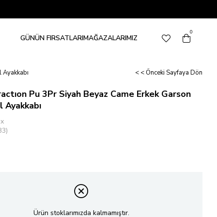
0
GÜNÜN FIRSATLARI
MAĞAZALARIMIZ
l Ayakkabı
< < Önceki Sayfaya Dön
ractıon Pu 3Pr Siyah Beyaz Came Erkek Garson
l Ayakkabı
ix
33)
Ürün stoklarımızda kalmamıştır.