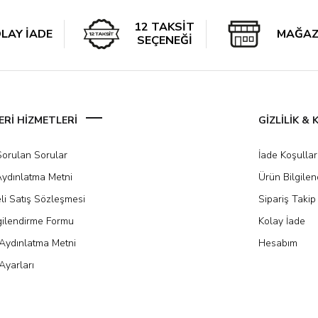
12 TAKSİT
LAY İADE
MAĞAZ
SEÇENEĞİ
Rİ HİZMETLERİ
GİZLİLİK &
Sorulan Sorular
İade Koşullar
ydınlatma Metni
Ürün Bilgile
li Satış Sözleşmesi
Sipariş Takip
gilendirme Formu
Kolay İade
Aydınlatma Metni
Hesabım
Ayarları