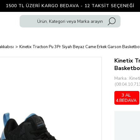
1500 TL ÜZERI KARGO BEDAVA - 12 TAKSIT SEÇENEĞI
kkabısı
Kinetix Tractıon Pu 3Pr Siyah Beyaz Came Erkek Garson Basketbo
Kinetix T
Basketbo
Marka
:
Kinet
(08.04.10.71
3 AL
4.BEDAVA