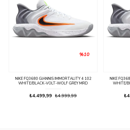
%10
NIKE FQ3680 GIANNIS IMMORTALITY 4 102
NIKE FQ36
WHITE/BLACK-VOLT-WOLF GREY MRD
WHITE/B
BASKETBOL AYAKKABISI
B
₺4.499,99
₺4.999,99
₺4