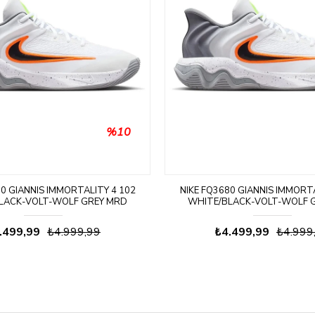
%10
80 GIANNIS IMMORTALITY 4 102
NIKE FQ3680 GIANNIS IMMORTA
LACK-VOLT-WOLF GREY MRD
WHITE/BLACK-VOLT-WOLF 
ASKETBOL AYAKKABISI
BASKETBOL AYAKKABI
.499,99
₺4.999,99
₺4.499,99
₺4.999