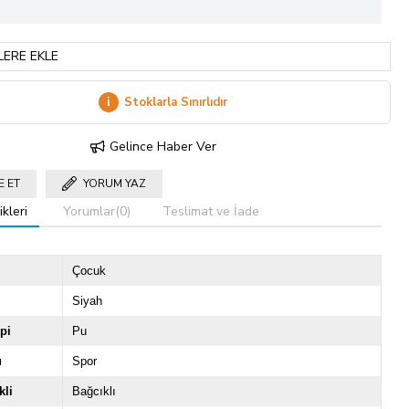
LERE EKLE
i
Stoklarla Sınırlıdır
Gelince Haber Ver
E ET
YORUM YAZ
kleri
Yorumlar
(0)
Teslimat ve İade
Çocuk
Siyah
pi
Pu
u
Spor
li
Bağcıklı