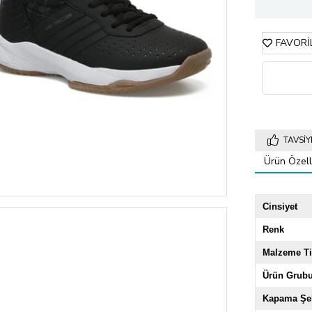
FAVORI
TAVSIY
Ürün Özelli
Cinsiyet
Renk
Malzeme Ti
Ürün Grub
Kapama Şek