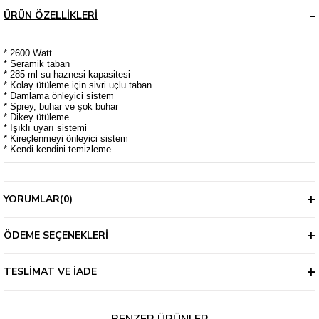
ÜRÜN ÖZELLIKLERI
* 2600 Watt
* Seramik taban
* 285 ml su haznesi kapasitesi
* Kolay ütüleme için sivri uçlu taban
* Damlama önleyici sistem
* Sprey, buhar ve şok buhar
* Dikey ütüleme
* Işıklı uyarı sistemi
* Kireçlenmeyi önleyici sistem
* Kendi kendini temizleme
YORUMLAR
(0)
ÖDEME SEÇENEKLERI
TESLIMAT VE İADE