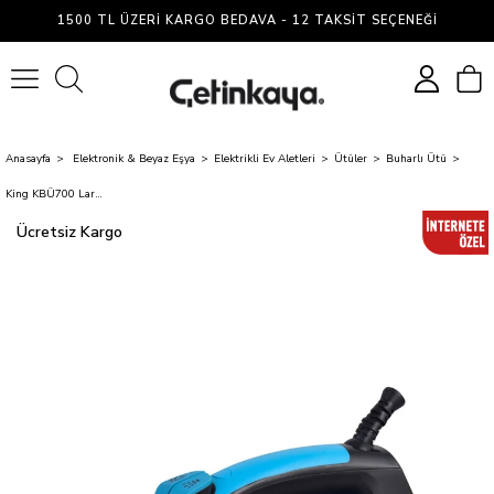
1500 TL ÜZERI KARGO BEDAVA - 12 TAKSIT SEÇENEĞI
0
Anasayfa
Elektronik & Beyaz Eşya
Elektrikli Ev Aletleri
Ütüler
Buharlı Ütü
King KBÜ700 Larsen Buharlı Ütü
Ücretsiz Kargo