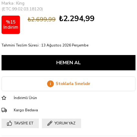
Marka
:
King
(ETC.99.02.03.18120)
₺2.294,99
₺2.699,99
%
15
İndirim
Tahmini Teslim Süresi
:
13 Ağustos 2026 Perşembe
i
Stoklarla Sınırlıdır
İndirimli Ürün
Kargo Bedava
TAVSIYE ET
YORUM YAZ