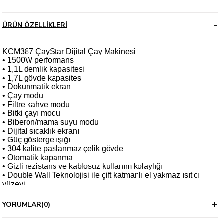
ÜRÜN ÖZELLIKLERI
KCM387 ÇayStar Dijital Çay Makinesi
• 1500W performans
• 1,1L demlik kapasitesi
• 1,7L gövde kapasitesi
• Dokunmatik ekran
• Çay modu
• Filtre kahve modu
• Bitki çayı modu
• Biberon/mama suyu modu
• Dijital sıcaklık ekranı
• Güç gösterge ışığı
• 304 kalite paslanmaz çelik gövde
• Otomatik kapanma
• Gizli rezistans ve kablosuz kullanım kolaylığı
• Double Wall Teknolojisi ile çift katmanlı el yakmaz ısıtıcı
yüzeyi
• Ergonomik ve geniş gaga yapısı
• 360 derece dönebilen taban
YORUMLAR
(0)
• 5 saat sıcak tutma modu (150-300W)
• Kaynama ve susuz çalışma koruması