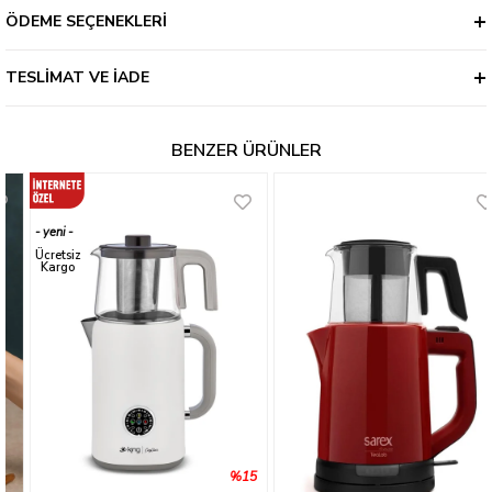
• Ergonomik Kapak Tasarımı
ÖDEME SEÇENEKLERI
TESLIMAT VE İADE
BENZER ÜRÜNLER
yeni
ürün
Ücretsiz
Kargo
%15