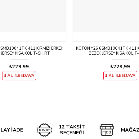
SMB10041TK 411 KIRMIZI ERKEK
KOTON Y26 6SMB10041TK 411 K
 JERSEY KISA KOL T-SHIRT
BEBEK JERSEY KISA KOL T
₺229,99
₺229,99
3 AL 4.BEDAVA
3 AL 4.BEDAVA
12 TAKSİT
LAY İADE
MAĞAZ
SEÇENEĞİ