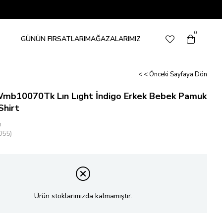
0
GÜNÜN FIRSATLARI
MAĞAZALARIMIZ
< < Önceki Sayfaya Dön
mb10070Tk Lın Lıght İndigo Erkek Bebek Pamuk
Shirt
n
055)
Ürün stoklarımızda kalmamıştır.