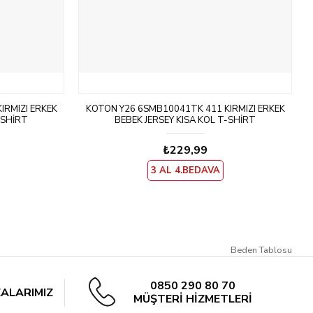
IRMIZI ERKEK
KOTON Y26 6SMB10041TK 411 KIRMIZI ERKEK
-SHIRT
BEBEK JERSEY KISA KOL T-SHIRT
₺229,99
3 AL 4.BEDAVA
Beden Tablosu
0850 290 80 70
ALARIMIZ
MÜŞTERİ HİZMETLERİ