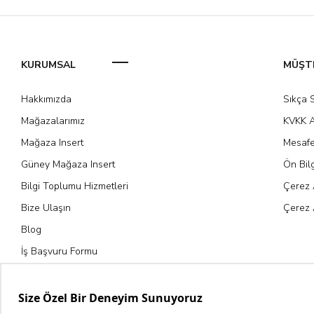
KURUMSAL
MÜŞTE
Hakkımızda
Sıkça 
Mağazalarımız
KVKK A
Mağaza Insert
Mesafe
Güney Mağaza Insert
Ön Bil
Bilgi Toplumu Hizmetleri
Çerez 
Bize Ulaşın
Çerez 
Blog
İş Başvuru Formu
Kariyer Fırsatları