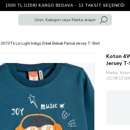
1500 TL ÜZERI KARGO BEDAVA - 12 TAKSIT SEÇENEĞI
70Tk Lın Lıght İndigo Erkek Bebek Pamuk Jersey T-Shirt
Koton 4W
Jersey T-
Marka
:
Koto
(10.06.13.60