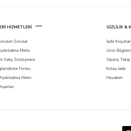
Rİ HİZMETLERİ
GİZLİLİK &
Sorulan Sorular
İade Koşullar
ydınlatma Metni
Ürün Bilgile
li Satış Sözleşmesi
Sipariş Takip
gilendirme Formu
Kolay İade
Aydınlatma Metni
Hesabım
Ayarları