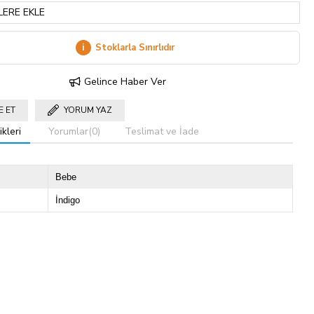
LERE EKLE
i
Stoklarla Sınırlıdır
Gelince Haber Ver
E ET
YORUM YAZ
kleri
Yorumlar
(0)
Teslimat ve İade
Bebe
İndigo