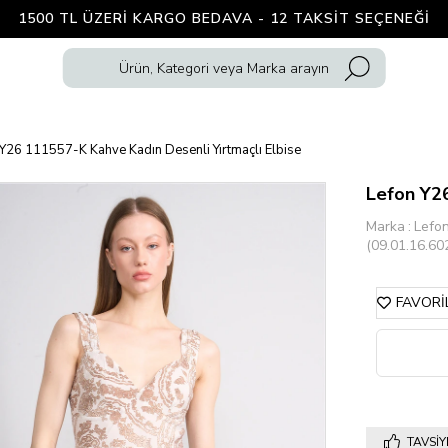
1500 TL ÜZERI KARGO BEDAVA - 12 TAKSIT SEÇENEĞI
Y26 111557-K Kahve Kadın Desenli Yırtmaçlı Elbise
Lefon Y26
Marka
:
Lefo
(09.01.16.60
FAVORI
TAVSIY