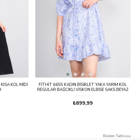
KISA KOL MIDI
FITHIT 6655 KADIN BISIKLET YAKA YARIM KOL
H
REGULAR BAĞCIKLI VISKON ELBISE SAKS BEYAZ
ÜZERI ŞABLON DESEN
₺899,99
Beden Tablosu