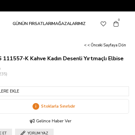
0
GÜNÜN FIRSATLARI
MAĞAZALARIMIZ
< < Önceki Sayfaya Dön
 111557-K Kahve Kadın Desenli Yırtmaçlı Elbise
n
235)
LERE EKLE
i
Stoklarla Sınırlıdır
Gelince Haber Ver
E ET
YORUM YAZ