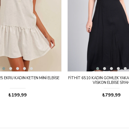
5 EKRU KADIN KETEN MINI ELBISE
FITHIT 6510 KADIN GÖMLEK YAKA 
VISKON ELBISE SIYA
₺199,99
₺799,99