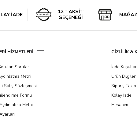
12 TAKSİT
LAY İADE
MAĞAZ
SEÇENEĞİ
Rİ HİZMETLERİ
GİZLİLİK &
Sorulan Sorular
İade Koşullar
ydınlatma Metni
Ürün Bilgile
li Satış Sözleşmesi
Sipariş Takip
gilendirme Formu
Kolay İade
Aydınlatma Metni
Hesabım
Ayarları