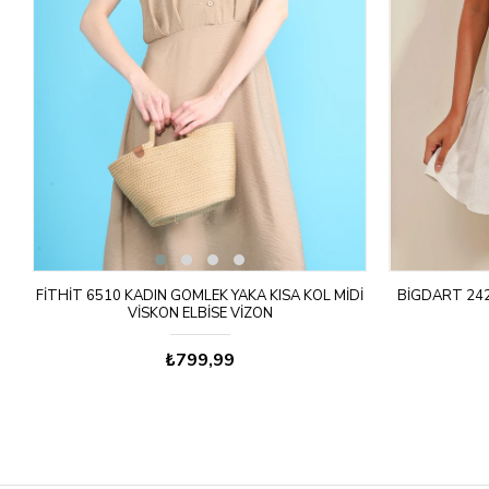
FITHIT 6510 KADIN GÖMLEK YAKA KISA KOL MIDI
BIGDART 242
VISKON ELBISE VIZON
₺799,99