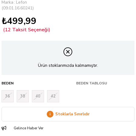
Marka
:
Lefon
(09.01.16.60241)
₺499,99
Ürün stoklarımızda kalmamıştır.
BEDEN
BEDEN TABLOSU
36
38
40
42
i
Stoklarla Sınırlıdır
Gelince Haber Ver