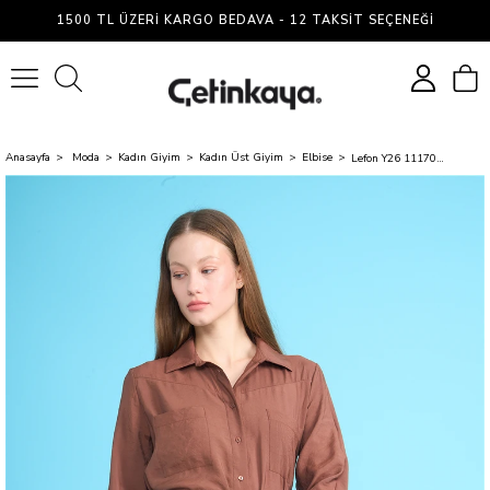
1500 TL ÜZERI KARGO BEDAVA - 12 TAKSIT SEÇENEĞI
0
Anasayfa
Moda
Kadın Giyim
Kadın Üst Giyim
Elbise
Lefon Y26 111703-K Kahve Kadın Kemerli Fırfırlı Asimetrik Elbise