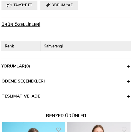
TAVSIYE ET
YORUM YAZ
ÜRÜN ÖZELLIKLERI
Renk
Kahverengi
YORUMLAR
(0)
ÖDEME SEÇENEKLERI
TESLIMAT VE İADE
BENZER ÜRÜNLER