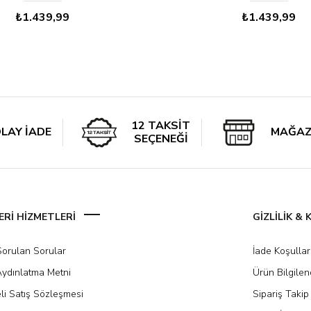
₺1.439,99
₺1.439,99
12 TAKSİT
LAY İADE
MAĞAZ
SEÇENEĞİ
Rİ HİZMETLERİ
GİZLİLİK &
Sorulan Sorular
İade Koşullar
ydınlatma Metni
Ürün Bilgile
li Satış Sözleşmesi
Sipariş Takip