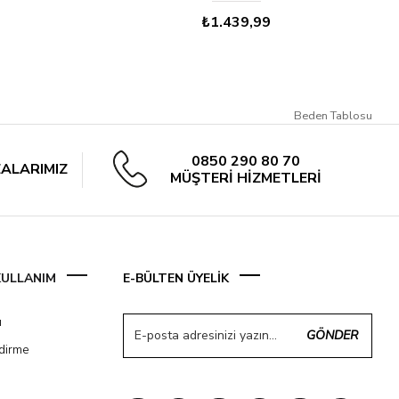
₺1.439,99
Beden Tablosu
0850 290 80 70
ALARIMIZ
MÜŞTERİ HİZMETLERİ
 KULLANIM
E-BÜLTEN ÜYELİK
ı
GÖNDER
ndirme