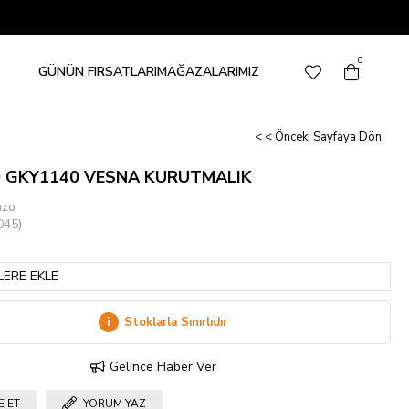
0
GÜNÜN FIRSATLARI
MAĞAZALARIMIZ
< < Önceki Sayfaya Dön
 GKY1140 VESNA KURUTMALIK
nzo
045)
LERE EKLE
i
Stoklarla Sınırlıdır
Gelince Haber Ver
E ET
YORUM YAZ