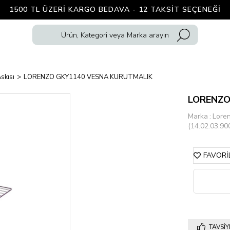
1500 TL ÜZERI KARGO BEDAVA - 12 TAKSIT SEÇENEĞI
skısı
LORENZO GKY1140 VESNA KURUTMALIK
LORENZO
Marka
:
Lore
(14.02.03.90
FAVORI
TAVSIY