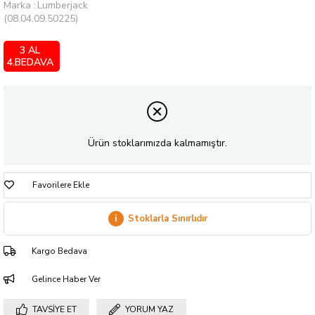
Marka
:
Lumberjack
(08.04.09.50225)
3 AL
4.BEDAVA
Ürün stoklarımızda kalmamıştır.
Favorilere Ekle
i
Stoklarla Sınırlıdır
Kargo Bedava
Gelince Haber Ver
TAVSIYE ET
YORUM YAZ