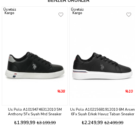
BENZER ÜRÜNLER
Ücretsiz
Ücretsiz
Kargo
Kargo
%38
%10
Us Polo A10194746312010 5M
Us Polo A10215681912010 6M Arsen
Anthony 5Fx Sıyah Mrd Sneaker
6Fx Sıyah Erkek Havuz Taban Sneaker
Ayakkabı
Ayakkabı
₺1.999,99
₺2.249,99
₺3.199,99
₺2.499,99