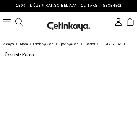
1500 TL ÜZERI KARGO BEDAVA - 12 TAKSIT SEÇENEĞI
0
Anasayfa
Moda
Erkek Ayakkabı
Spor Ayakkabı
Sneaker
Lumberjack A10149770612010 4M Dora 4Fx K Gri Erkek Sneaker Ayakkabı
Ücretsiz Kargo