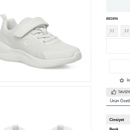
BEDEN
31
32
İn
TAVSIY
Ürün Özelli
Cinsiyet
Renk