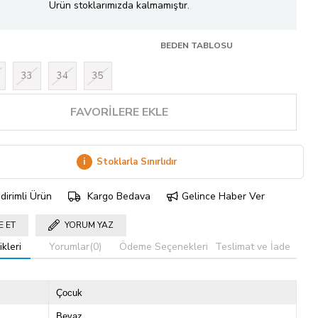
Ürün stoklarımızda kalmamıştır.
BEDEN TABLOSU
33
34
35
FAVORILERE EKLE
i
Stoklarla Sınırlıdır
dirimli Ürün
Kargo Bedava
Gelince Haber Ver
E ET
YORUM YAZ
kleri
Yorumlar
(0)
Ödeme Seçenekleri
Teslimat ve İade
Çocuk
Beyaz