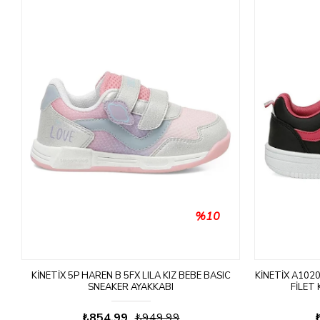
%10
KINETIX 5P HAREN B 5FX LILA KIZ BEBE BASIC
KINETIX A102
SNEAKER AYAKKABI
FILET
₺854,99
₺949,99