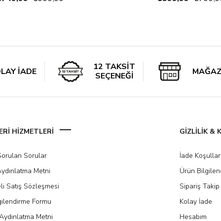
12 TAKSİT
LAY İADE
MAĞAZ
SEÇENEĞİ
Rİ HİZMETLERİ
GİZLİLİK &
Sorulan Sorular
İade Koşullar
ydınlatma Metni
Ürün Bilgile
li Satış Sözleşmesi
Sipariş Takip
gilendirme Formu
Kolay İade
Aydınlatma Metni
Hesabım