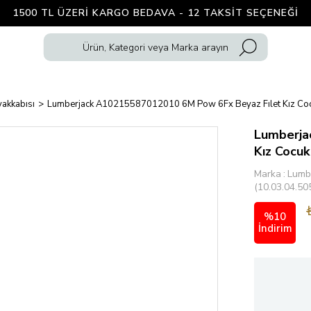
1500 TL ÜZERI KARGO BEDAVA - 12 TAKSIT SEÇENEĞI
akkabısı
Lumberjack A10215587012010 6M Pow 6Fx Beyaz Fılet Kız Coc
Lumberja
Kız Cocuk
Marka
:
Lumb
(10.03.04.50
%
10
İndirim