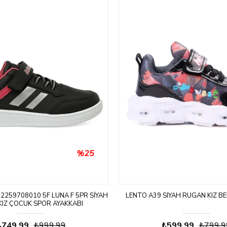
%25
02259708010 5F LUNA F 5PR SIYAH
LENTO A39 SIYAH RUGAN KIZ BE
 KIZ ÇOCUK SPOR AYAKKABI
₺749,99
₺999,99
₺599,99
₺799,9