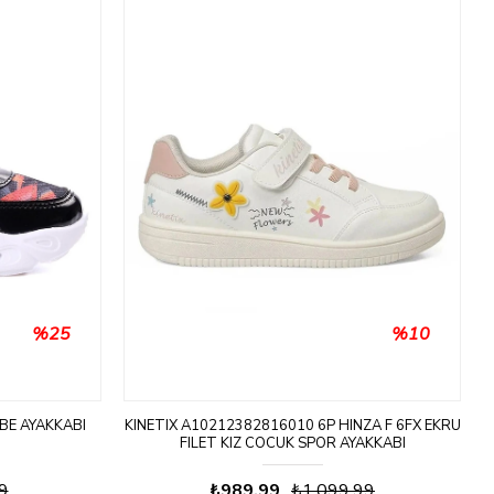
%25
%10
BE AYAKKABI
KINETIX A10212382816010 6P HINZA F 6FX EKRU
FILET KIZ COCUK SPOR AYAKKABI
9
₺989,99
₺1.099,99