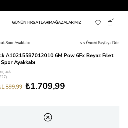
0
GÜNÜN FIRSATLARI
MAĞAZALARIMIZ
uk Spor Ayakkabı
< < Önceki Sayfaya Dön
ck A10215587012010 6M Pow 6Fx Beyaz Fılet
 Spor Ayakkabı
erjack
527)
₺1.709,99
₺1.899,99