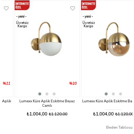
yeni
yeni
ürün
ürün
Ücretsiz
Ücretsiz
Kargo
Kargo
%10
%10
Lumexx Küre Aplik Eskitme Beyaz
Lumexx Küre Aplik Eskitme Bal Camlı
Camlı
₺1.004,00
₺1.004,00
₺1.120,00
₺1.120,00
Beden Tablosu