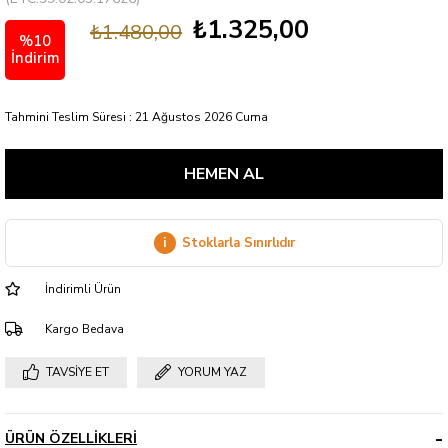
₺1.325,00
₺1.480,00
%
10
İndirim
Tahmini Teslim Süresi
:
21 Ağustos 2026 Cuma
i
Stoklarla Sınırlıdır
İndirimli Ürün
Kargo Bedava
TAVSIYE ET
YORUM YAZ
ÜRÜN ÖZELLIKLERI