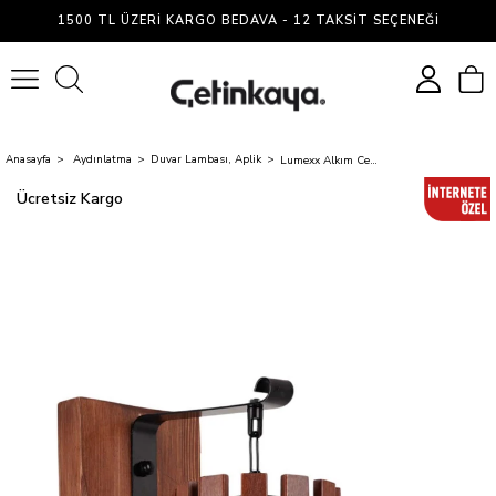
1500 TL ÜZERI KARGO BEDAVA - 12 TAKSIT SEÇENEĞI
0
Anasayfa
Aydınlatma
Duvar Lambası, Aplik
Lumexx Alkım Ceviz Aplik Kasnak Başlıklı
Ücretsiz Kargo