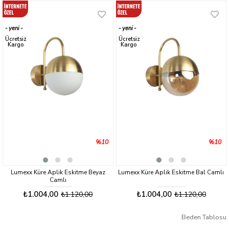
yeni
yeni
ürün
ürün
Ücretsiz
Ücretsiz
Kargo
Kargo
%10
%10
Lumexx Küre Aplik Eskitme Beyaz
Lumexx Küre Aplik Eskitme Bal Camlı
Camlı
₺1.004,00
₺1.004,00
₺1.120,00
₺1.120,00
Beden Tablosu