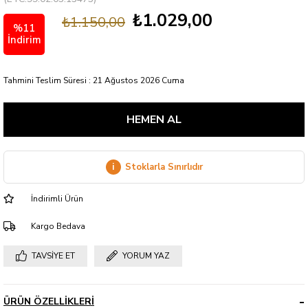
₺1.029,00
₺1.150,00
%
11
İndirim
Tahmini Teslim Süresi
:
21 Ağustos 2026 Cuma
i
Stoklarla Sınırlıdır
İndirimli Ürün
Kargo Bedava
TAVSIYE ET
YORUM YAZ
ÜRÜN ÖZELLIKLERI