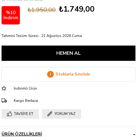
₺1.749,00
₺1.950,00
%
10
İndirim
Tahmini Teslim Süresi
:
21 Ağustos 2026 Cuma
i
Stoklarla Sınırlıdır
İndirimli Ürün
Kargo Bedava
TAVSIYE ET
YORUM YAZ
ÜRÜN ÖZELLIKLERI