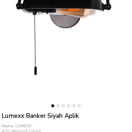
Lumexx Banker Siyah Aplik
Marka
:
LUMEXX
(ETC.99.02.03.17634)