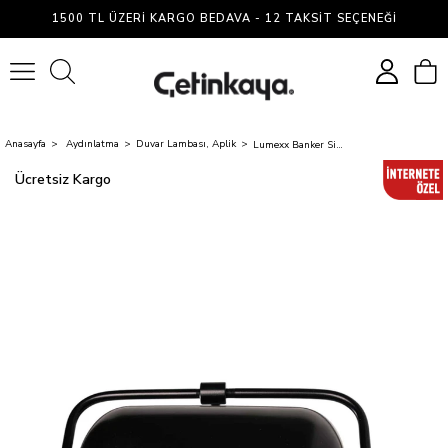
1500 TL ÜZERI KARGO BEDAVA - 12 TAKSIT SEÇENEĞI
0
Anasayfa
Aydınlatma
Duvar Lambası, Aplik
Lumexx Banker Siyah Aplik
Ücretsiz Kargo