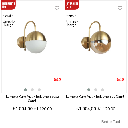
yeni
yeni
ürün
ürün
Ücretsiz
Ücretsiz
Kargo
Kargo
%10
%10
Lumexx Küre Aplik Eskitme Beyaz
Lumexx Küre Aplik Eskitme Bal Camlı
Camlı
₺1.004,00
₺1.004,00
₺1.120,00
₺1.120,00
Beden Tablosu