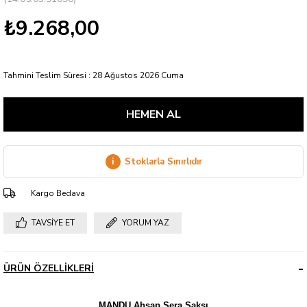
₺9.268,00
Tahmini Teslim Süresi
:
28 Ağustos 2026 Cuma
i
Stoklarla Sınırlıdır
Kargo Bedava
TAVSIYE ET
YORUM YAZ
ÜRÜN ÖZELLIKLERI
MANDU Ahşap Sera Saksı