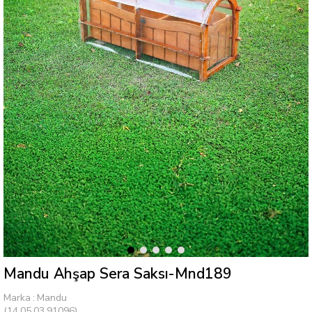
Mandu Ahşap Sera Saksı-Mnd189
Marka
:
Mandu
(14.05.03.91096)