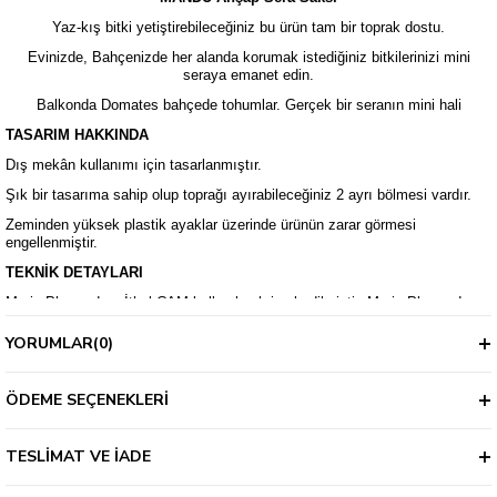
Yaz-kış bitki yetiştirebileceğiniz bu ürün tam bir toprak dostu.
Evinizde, Bahçenizde her alanda korumak istediğiniz bitkilerinizi mini
seraya emanet edin.
Balkonda Domates bahçede tohumlar. Gerçek bir seranın mini hali
TASARIM HAKKINDA
Dış mekân kullanımı için tasarlanmıştır.
Şık bir tasarıma sahip olup toprağı ayırabileceğiniz 2 ayrı bölmesi vardır.
Zeminden yüksek plastik ayaklar üzerinde ürünün zarar görmesi
engellenmiştir.
TEKNİK DETAYLARI
Marin Plywood ve İthal ÇAM kullanılarak imal edilmiştir. Marin Plywood en
çok tekne yapımı gibi zorlu hava koşullarına maruz kalan alanlarda
kullanılmaktadır.
YORUMLAR
(0)
Dış mekân koşullarına (suya, güneşe) uzun süre dayanıklıdır.
Özel naylonu sayesinde daha verimli güneş alır.
ÖDEME SEÇENEKLERI
Normal sera naylonlarından çok daha kalın ve uzun ömürlüdür.
TESLIMAT VE İADE
Kullanılan vida, cıvata, menteşe vb. tüm bileşenler dış hava koşullarına
uygundur.