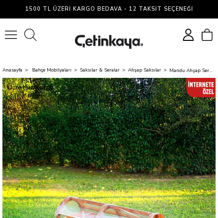
1500 TL ÜZERI KARGO BEDAVA - 12 TAKSIT SEÇENEĞI
0
Anasayfa
Bahçe Mobilyaları
Saksılar & Seralar
Ahşap Saksılar
Mandu Ahşap Sera Saksı-Mnd189
Ücretsiz Kargo