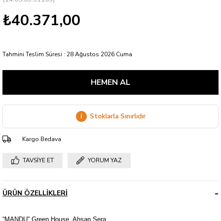
₺40.371,00
Tahmini Teslim Süresi
:
28 Ağustos 2026 Cuma
i
Stoklarla Sınırlıdır
Kargo Bedava
TAVSIYE ET
YORUM YAZ
ÜRÜN ÖZELLIKLERI
“MANDU” Green House, Ahşap Sera