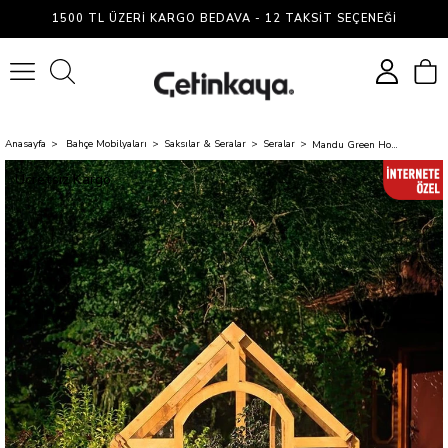
1500 TL ÜZERI KARGO BEDAVA - 12 TAKSIT SEÇENEĞI
0
Anasayfa
Bahçe Mobilyaları
Saksılar & Seralar
Seralar
Mandu Green House Ahşap Sera-Mnd186
Ücretsiz Kargo