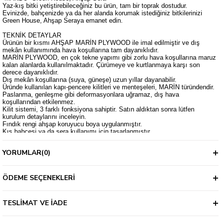
Yaz-kış bitki yetiştirebileceğiniz bu ürün, tam bir toprak dostudur.
Evinizde, bahçenizde ya da her alanda korumak istediğiniz bitkilerinizi
Green House, Ahşap Seraya emanet edin.
TEKNİK DETAYLAR
Ürünün bir kısmı AHŞAP MARİN PLYWOOD ile imal edilmiştir ve dış
mekân kullanımında hava koşullarına tam dayanıklıdır.
MARİN PLYWOOD, en çok tekne yapımı gibi zorlu hava koşullarına maruz
kalan alanlarda kullanılmaktadır. Çürümeye ve kurtlanmaya karşı son
derece dayanıklıdır.
Dış mekân koşullarına (suya, güneşe) uzun yıllar dayanabilir.
Üründe kullanılan kapı-pencere kilitleri ve menteşeleri, MARİN türündendir.
Paslanma, genleşme gibi deformasyonlara uğramaz, dış hava
koşullarından etkilenmez.
Kilit sistemi, 3 farklı fonksiyona sahiptir. Satın aldıktan sonra lütfen
kurulum detaylarını inceleyin.
Fındık rengi ahşap koruyucu boya uygulanmıştır.
Kış bahçesi ya da sera kullanımı için tasarlanmıştır.
Çiçek, tohum ve fide yetiştirmek için ideal bir yapıya sahiptir.
Ahşapların dik kullanımı sayesinde güneş ışığından %100 verim alırsınız.
YORUMLAR
(0)
Sera naylonlarından daha kalın, daha dayanıklı ve %100 transparan PVC
kullanılmıştır.
Kolayca temizlenebilir. Güneşten %100 verim alır.
Üründe kullanılan şeffaf PVC, SERA NAYLONU DEĞİLDİR!
ÖDEME SEÇENEKLERI
İçerisindeki tezgahlar ürüne DAHİLDİR.
Havalandırma için ön ve arkada 2 adet penceresi bulunmaktadır.
Ölçüler görsellerde mevcuttur.
TESLIMAT VE İADE
KOLAY KURULUM VİDEOSU
Zorlu kurulum kılavuzlarıyla mücadele etmek ve sayısız el aletiyle