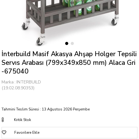
İnterbuild Masif Akasya Ahşap Holger Tepsili
Servıs Arabası (799x349x850 mm) Alaca Gri
-675040
Marka
:
INTERBUILD
(19.02.08.90353)
Tahmini Teslim Süresi
:
13 Ağustos 2026 Perşembe
Kritik Stok
Favorilere Ekle