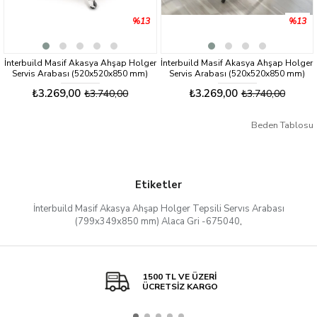
%13
%13
İnterbuild Masif Akasya Ahşap Holger
İnterbuild Masif Akasya Ahşap Holger
Servis Arabası (520x520x850 mm)
Servis Arabası (520x520x850 mm)
Org Beyaz - 674838
Espresso - 674814
₺3.269,00
₺3.269,00
₺3.740,00
₺3.740,00
Beden Tablosu
Etiketler
İnterbuild Masif Akasya Ahşap Holger Tepsili Servıs Arabası
(799x349x850 mm) Alaca Gri -675040
,
1500 TL VE ÜZERİ
ÜCRETSİZ KARGO