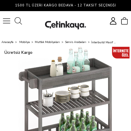
1500 TL ÜZERI KARGO BEDAVA - 12 TAKSIT SEÇENEĞI
0
Anasayfa
Mobilya
Mutfak Mobilyaları
Servis Arabaları
İnterbuild Masif Akasya Ahşap Holger Tepsili Servıs Arabası (799x349x850 mm) Alaca Gri -675040
Ücretsiz Kargo