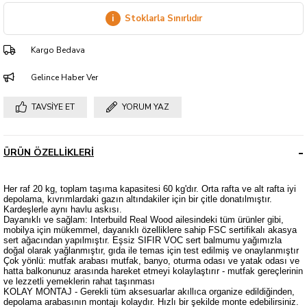
i
Stoklarla Sınırlıdır
Kargo Bedava
Gelince Haber Ver
TAVSIYE ET
YORUM YAZ
ÜRÜN ÖZELLIKLERI
Her raf 20 kg, toplam taşıma kapasitesi 60 kg'dır. Orta rafta ve alt rafta iyi
depolama, kıvrımlardaki gazın altındakiler için bir çitle donatılmıştır.
Kardeşlerle aynı havlu askısı.
Dayanıklı ve sağlam: Interbuild Real Wood ailesindeki tüm ürünler gibi,
mobilya için mükemmel, dayanıklı özelliklere sahip FSC sertifikalı akasya
sert ağacından yapılmıştır. Eşsiz SIFIR VOC sert balmumu yağımızla
doğal olarak yağlanmıştır, gıda ile temas için test edilmiş ve onaylanmıştır
Çok yönlü: mutfak arabası mutfak, banyo, oturma odası ve yatak odası ve
hatta balkonunuz arasında hareket etmeyi kolaylaştırır - mutfak gereçlerinin
ve lezzetli yemeklerin rahat taşınması
KOLAY MONTAJ - Gerekli tüm aksesuarlar akıllıca organize edildiğinden,
depolama arabasının montajı kolaydır. Hızlı bir şekilde monte edebilirsiniz.