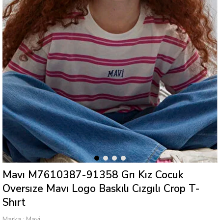
Mavı M7610387-91358 Grı Kız Cocuk
Oversıze Mavı Logo Baskılı Cızgılı Crop T-
Shırt
Marka
:
Mavi