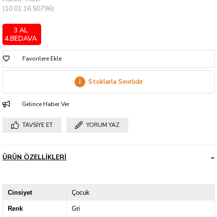
(10.01.16.50796)
3 AL
4.BEDAVA
Favorilere Ekle
i
Stoklarla Sınırlıdır
Gelince Haber Ver
TAVSIYE ET
YORUM YAZ
ÜRÜN ÖZELLIKLERI
Cinsiyet
Çocuk
Renk
Gri