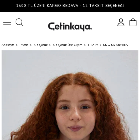
1500 TL ÜZERI KARGO BEDAVA - 12 TAKSIT SEÇENEĞI
0
Anasayfa
Moda
Kız Çocuk
Kız Çocuk Üst Giyim
T-Shirt
Mavı M7610387-91358 Grı Kız Cocuk Oversıze Mavı Logo Baskılı Cızgılı Crop T-Shırt