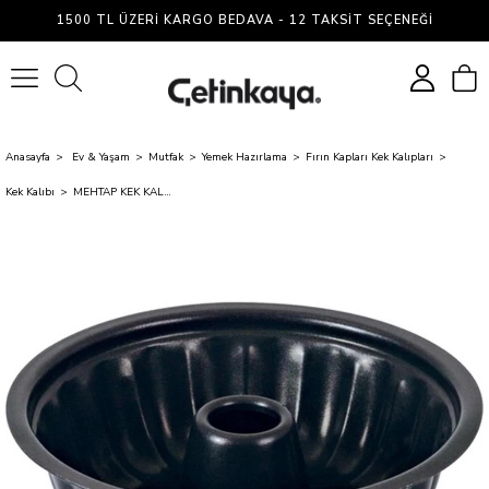
1500 TL ÜZERI KARGO BEDAVA - 12 TAKSIT SEÇENEĞI
0
Anasayfa
Ev & Yaşam
Mutfak
Yemek Hazırlama
Fırın Kapları Kek Kalıpları
Kek Kalıbı
MEHTAP KEK KALIBI BUYUK DILIMLI