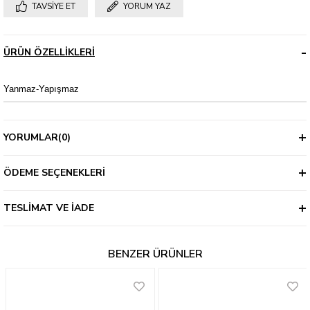
TAVSIYE ET
YORUM YAZ
ÜRÜN ÖZELLIKLERI
Yanmaz-Yapışmaz
YORUMLAR
(0)
ÖDEME SEÇENEKLERI
TESLIMAT VE İADE
BENZER ÜRÜNLER