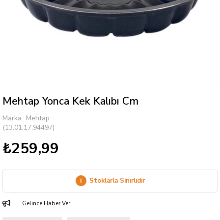
Mehtap Yonca Kek Kalıbı Cm
Marka
:
Mehtap
(13.01.17.94497)
₺259,99
i
Stoklarla Sınırlıdır
Gelince Haber Ver