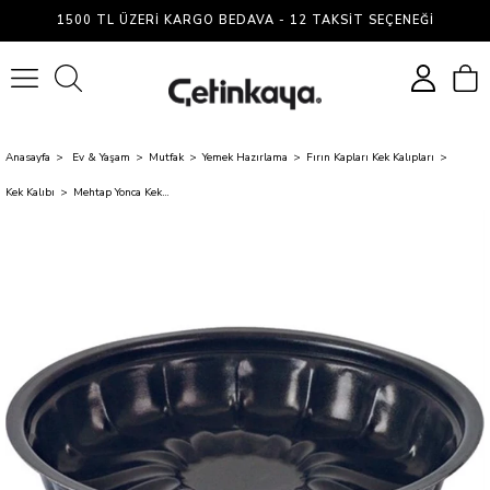
1500 TL ÜZERI KARGO BEDAVA - 12 TAKSIT SEÇENEĞI
0
Anasayfa
Ev & Yaşam
Mutfak
Yemek Hazırlama
Fırın Kapları Kek Kalıpları
Kek Kalıbı
Mehtap Yonca Kek Kalıbı Cm