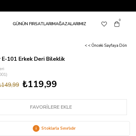
0
GÜNÜN FIRSATLARI
MAĞAZALARIMIZ
< < Önceki Sayfaya Dön
 E-101 Erkek Deri Bileklik
eri
001)
₺119,99
₺149,99
FAVORILERE EKLE
i
Stoklarla Sınırlıdır