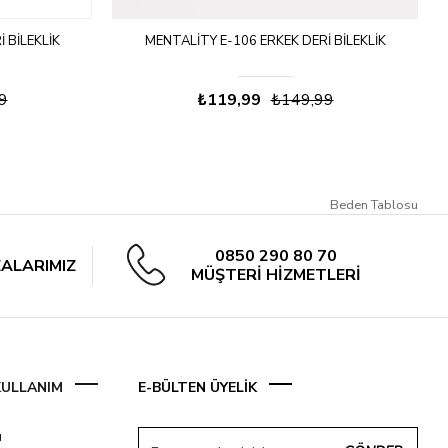
 BILEKLIK
MENTALITY E-106 ERKEK DERI BILEKLIK
9
₺119,99
₺149,99
Beden Tablosu
0850 290 80 70
ALARIMIZ
MÜŞTERİ HİZMETLERİ
 KULLANIM
E-BÜLTEN ÜYELİK
ı