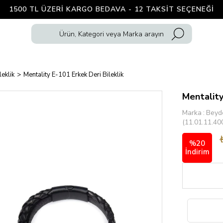
1500 TL ÜZERI KARGO BEDAVA - 12 TAKSIT SEÇENEĞI
leklik
Mentality E-101 Erkek Deri Bileklik
Mentality
Marka
:
Beyd
(11.01.11.40
%
20
İndirim