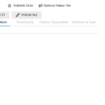
İndirimli Ürün
Gelince Haber Ver
E ET
YORUM YAZ
kleri
Yorumlar
(0)
Ödeme Seçenekleri
Teslimat ve İade