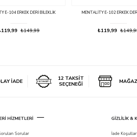
Y E-104 ERKEK DERI BILEKLIK
MENTALITY E-102 ERKEK DERI
₺119,99
₺149,99
₺119,99
₺149,9
12 TAKSİT
LAY İADE
MAĞAZ
SEÇENEĞİ
Rİ HİZMETLERİ
GİZLİLİK &
Sorulan Sorular
İade Koşullar