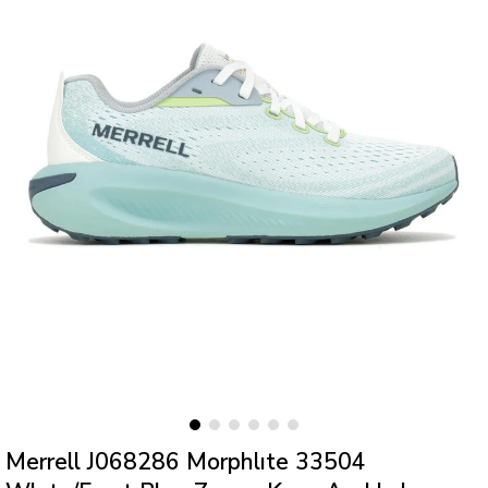
Merrell J068286 Morphlıte 33504