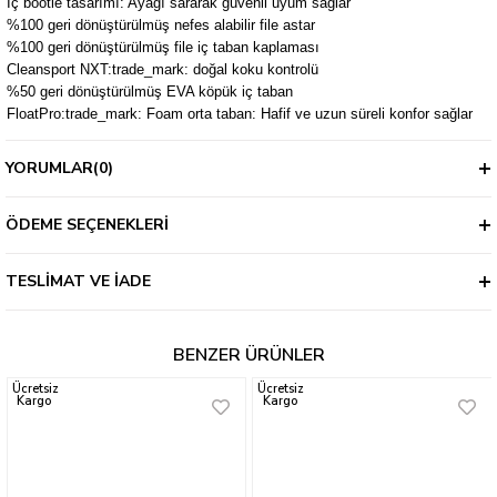
İç bootie tasarımı: Ayağı sararak güvenli uyum sağlar
%100 geri dönüştürülmüş nefes alabilir file astar
%100 geri dönüştürülmüş file iç taban kaplaması
Cleansport NXT:trade_mark: doğal koku kontrolü
%50 geri dönüştürülmüş EVA köpük iç taban
FloatPro:trade_mark: Foam orta taban: Hafif ve uzun süreli konfor sağlar
Merrell Sticky Rubber dış taban: Yüksek zemin tutuşu ve dayanıklılık sunar
YORUMLAR
(0)
Teknolojileri:
ÖDEME SEÇENEKLERI
FloatPro:trade_mark: Foam: Hafifliği ve uzun süreli konforu bir araya get
Merrell Sticky Rubber: Yüksek performanslı dış taban, her zeminde güçl
Cleansport NXT:trade_mark:: Doğal koku kontrolü sağlayarak hijyenik b
TESLIMAT VE İADE
Ürün Detayları:
BENZER ÜRÜNLER
Stil Kodu: J068286
Katalog: 1H25 APAC Footwear, 1H25 EMEA Footwear, 2H25 EMEA Foot
Ücretsiz
Ücretsiz
Kargo
Kargo
Cinsiyet: Kadın
Beden Seçenekleri: 5-11
Renk
Beyaz