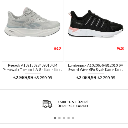
%10
%10
Reebok A10215628409010 6M
Lumberjack A10206564812010 6M
Prımewalk Tıempo Iı A Grı Kadın Kosu
Sword Wmn 6Fx Sıyah Kadın Kosu
Ayakkabısı
Ayakkabısı
₺2.969,99
₺2.069,99
₺3.299,99
₺2.299,99
1500 TL VE ÜZERİ
ÜCRETSİZ KARGO