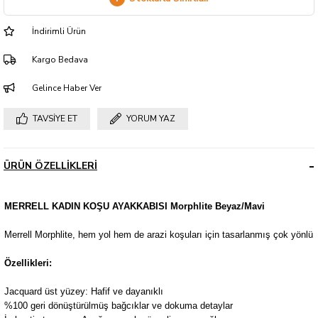
İndirimli Ürün
Kargo Bedava
Gelince Haber Ver
TAVSIYE ET
YORUM YAZ
ÜRÜN ÖZELLIKLERI
MERRELL KADIN KOŞU AYAKKABISI Morphlite Beyaz/Mavi
Merrell Morphlite, hem yol hem de arazi koşuları için tasarlanmış çok yönlü 
Özellikleri:
Jacquard üst yüzey: Hafif ve dayanıklı
%100 geri dönüştürülmüş bağcıklar ve dokuma detaylar