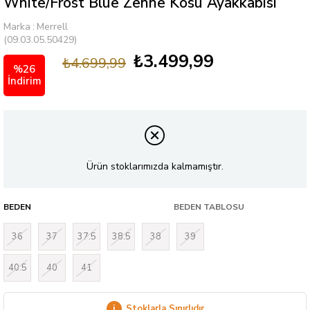
Whıte/Frost Blue Zenne Kosu Ayakkabısı
Marka
:
Merrell
(09.03.05.50429)
₺3.499,99
₺4.699,99
%
26
İndirim
Ürün stoklarımızda kalmamıştır.
BEDEN
BEDEN TABLOSU
36
37
37.5
38.5
38
39
40.5
40
41
i
Stoklarla Sınırlıdır