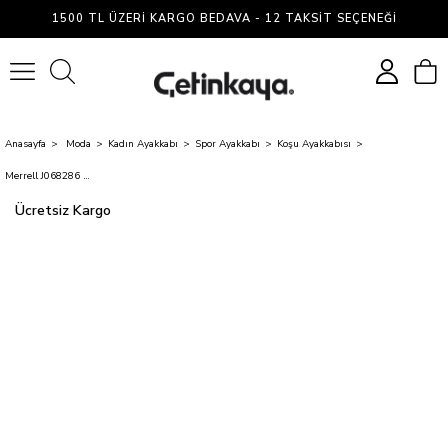
1500 TL ÜZERI KARGO BEDAVA - 12 TAKSIT SEÇENEĞI
0
Anasayfa
Moda
Kadın Ayakkabı
Spor Ayakkabı
Koşu Ayakkabısı
Merrell J068286 Morphlıte 33504 Whıte/Frost Blue Zenne Kosu Ayakkabısı
Ücretsiz Kargo