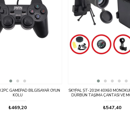
32PC GAMEPAD BILGISAYAR OYUN
SKYPAL ST-201M 40X60 MONOKÜ
KOLU
DÜRBÜN TAŞIMA ÇANTASI VE M
₺469,20
₺547,40