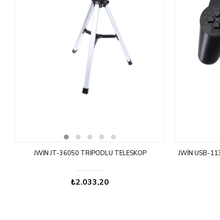
JWIN JT-36050 TRIPODLU TELESKOP
JWIN USB-11
₺2.033,20