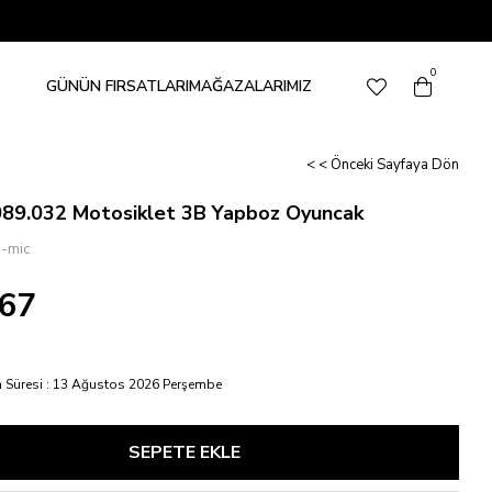
0
GÜNÜN FIRSATLARI
MAĞAZALARIMIZ
< < Önceki Sayfaya Dön
089.032 Motosiklet 3B Yapboz Oyuncak
o-mic
,67
 Süresi
:
13 Ağustos 2026 Perşembe