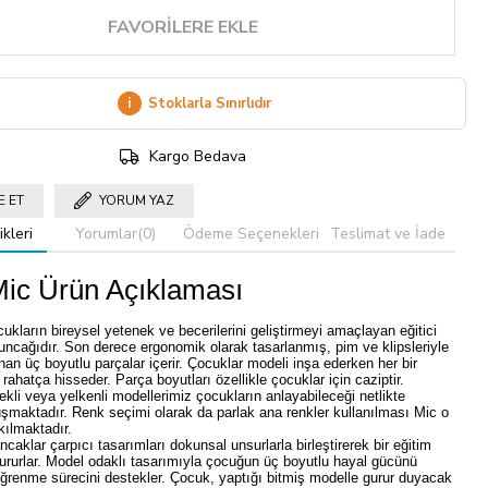
FAVORILERE EKLE
i
Stoklarla Sınırlıdır
Kargo Bedava
E ET
YORUM YAZ
kleri
Yorumlar
(0)
Ödeme Seçenekleri
Teslimat ve İade
Mic Ürün Açıklaması
ukların bireysel yetenek ve becerilerini geliştirmeyi amaçlayan eğitici
uncağıdır. Son derece ergonomik olarak tasarlanmış, pim ve klipsleriyle
anan üç boyutlu parçalar içerir. Çocuklar modeli inşa ederken her bir
 rahatça hisseder. Parça boyutları özellikle çocuklar için caziptir.
lekli veya yelkenli modellerimiz çocukların anlayabileceği netlikte
uşmaktadır. Renk seçimi olarak da parlak ana renkler kullanılması Mic o
 kılmaktadır.
caklar çarpıcı tasarımları dokunsal unsurlarla birleştirerek bir eğitim
tururlar. Model odaklı tasarımıyla çocuğun üç boyutlu hayal gücünü
 öğrenme sürecini destekler. Çocuk, yaptığı bitmiş modelle gurur duyacak