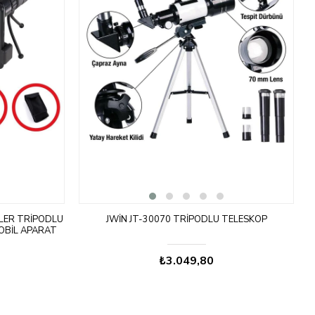
LER TRIPODLU
JWIN JT-30070 TRIPODLU TELESKOP
OBIL APARAT
₺3.049,80