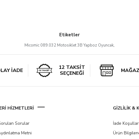
Etiketler
Micomic 089.032 Motosiklet 3B Yapboz Oyuncak
,
12 TAKSİT
LAY İADE
MAĞAZ
SEÇENEĞİ
Rİ HİZMETLERİ
GİZLİLİK &
Sorulan Sorular
İade Koşullar
ydınlatma Metni
Ürün Bilgile