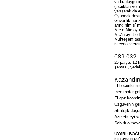
ve bu duygu o
çocukları ve a
yarışarak da eğ
Oyuncak deyin
Güvenlik her 
arındırılmış’ 
Mic o Mic oyun
Mic'in ayırt e
Muhteşem tasa
isteyeceklerdi
089.032 –
25 parça, 12 k
şeması, yedek
Kazandırd
El becerilerini
İnce motor gel
El-göz koordi
Özgüvenin gel
Stratejik düşü
Azmetmeyi ve
Sabırlı olmay
UYARI:
BOĞULM
için uygun deği