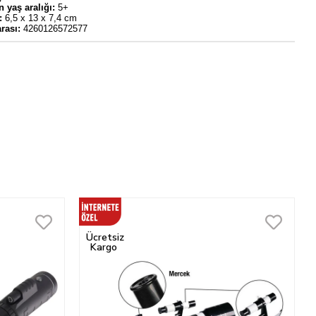
n yaş aralığı:
5+
:
6,5 x 13 x 7,4 cm
rası:
4260126572577
Ücretsiz
Kargo