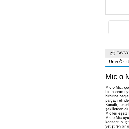
TAVSIY
Ürün Özelli
Mic o 
Mic o Mic, çoc
bir tasarım oy
birbirine bağl
parçayı elinde
Kanatlı, teker
şekillerden ol
Mic’leri eşsiz
Mic o Mic oyun
konsepti oluş
yetiştiren bir