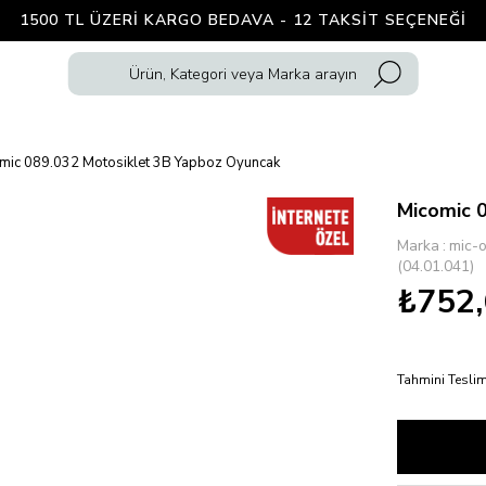
1500 TL ÜZERI KARGO BEDAVA - 12 TAKSIT SEÇENEĞI
mic 089.032 Motosiklet 3B Yapboz Oyuncak
Micomic 
Marka
:
mic-
(04.01.041)
₺752
Tahmini Teslim