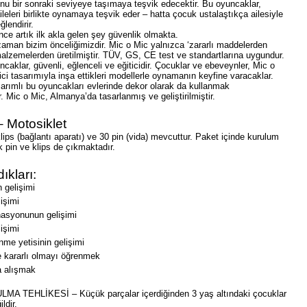
nu bir sonraki seviyeye taşımaya teşvik edecektir. Bu oyuncaklar,
ileleri birlikte oynamaya teşvik eder – hatta çocuk ustalaştıkça ailesiyle
lendirir.
ce artık ilk akla gelen şey güvenlik olmakta.
zaman bizim önceliğimizdir. Mic o Mic yalnızca ‘zararlı maddelerden
malzemelerden üretilmiştir. TÜV, GS, CE test ve standartlarına uygundur.
caklar, güvenli, eğlenceli ve eğiticidir. Çocuklar ve ebeveynler, Mic o
dici tasarımıyla inşa ettikleri modellerle oynamanın keyfine varacaklar.
rımlı bu oyuncakları evlerinde dekor olarak da kullanmak
r. Mic o Mic, Almanya’da tasarlanmış ve geliştirilmiştir.
 Motosiklet
lips (bağlantı aparatı) ve 30 pin (vida) mevcuttur. Paket içinde kurulum
 pin ve klips de çıkmaktadır.
ıkları:
n gelişimi
işimi
nasyonunun gelişimi
işimi
nme yetisinin gelişimi
 kararlı olmayı öğrenmek
a alışmak
A TEHLİKESİ – Küçük parçalar içerdiğinden 3 yaş altındaki çocuklar
ldir.