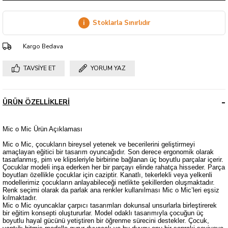
i
Stoklarla Sınırlıdır
Kargo Bedava
TAVSIYE ET
YORUM YAZ
ÜRÜN ÖZELLIKLERI
Mic o Mic Ürün Açıklaması
Mic o Mic, çocukların bireysel yetenek ve becerilerini geliştirmeyi
amaçlayan eğitici bir tasarım oyuncağıdır. Son derece ergonomik olarak
tasarlanmış, pim ve klipsleriyle birbirine bağlanan üç boyutlu parçalar içerir.
Çocuklar modeli inşa ederken her bir parçayı elinde rahatça hisseder. Parça
boyutları özellikle çocuklar için caziptir. Kanatlı, tekerlekli veya yelkenli
modellerimiz çocukların anlayabileceği netlikte şekillerden oluşmaktadır.
Renk seçimi olarak da parlak ana renkler kullanılması Mic o Mic’leri eşsiz
kılmaktadır.
Mic o Mic oyuncaklar çarpıcı tasarımları dokunsal unsurlarla birleştirerek
bir eğitim konsepti oluştururlar. Model odaklı tasarımıyla çocuğun üç
boyutlu hayal gücünü yetiştiren bir öğrenme sürecini destekler. Çocuk,