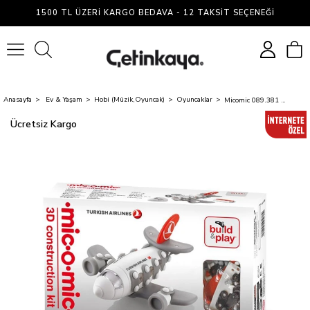
1500 TL ÜZERI KARGO BEDAVA - 12 TAKSIT SEÇENEĞI
0
Anasayfa
Ev & Yaşam
Hobi (Müzik,Oyuncak)
Oyuncaklar
Micomic 089.381 Küçük Jet THY 3B Yapboz Oyuncak
Ücretsiz Kargo