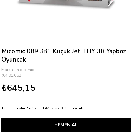
Micomic 089.381 Küçük Jet THY 3B Yapboz
Oyuncak
Marka
:
mic-o-mic
(04.01.052)
₺645,15
Tahmini Teslim Süresi
:
13 Ağustos 2026 Perşembe