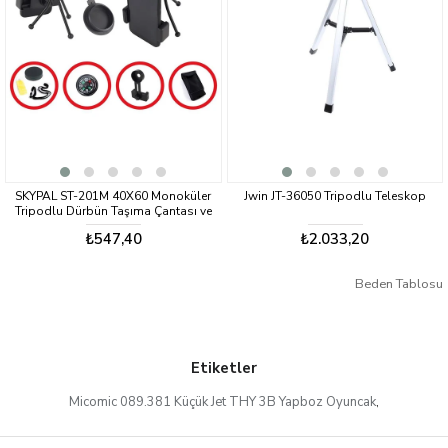
Ürün ölçüleri:
14 x 13,5 x 5,7 cm
Barkod Numarası:
4260126577978
SKYPAL ST-201M 40X60 Monoküler
Jwin JT-36050 Tripodlu Teleskop
Tripodlu Dürbün Taşıma Çantası ve
Mobil Aparat
₺547,40
₺2.033,20
Beden Tablosu
Etiketler
Micomic 089.381 Küçük Jet THY 3B Yapboz Oyuncak
,