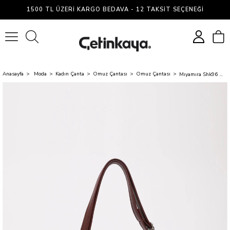
1500 TL ÜZERI KARGO BEDAVA - 12 TAKSIT SEÇENEĞI
0
Anasayfa
Moda
Kadın Çanta
Omuz Çantası
Omuz Çantası
Mıyamıra Shk96 Bordo Kadın Omuz Cantası