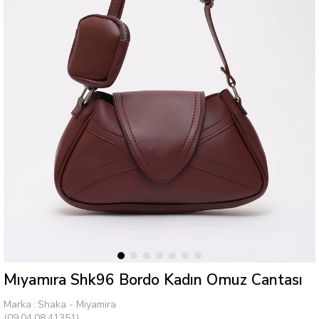
Mıyamıra Shk96 Bordo Kadın Omuz Cantası
Marka
:
Shaka - Miyamira
(09.04.08.41351)