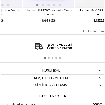
uz
Mıyamıra Shk179 Taba Kadın Omuz
Mıyamıra Shk108 Bej Kadın Omu
Cantası
Cantası
₺649,99
₺399,00
Beden Tablosu
1500 TL VE ÜZERİ
ÜCRETSİZ KARGO
KURUMSAL
MÜŞTERİ HİZMETLERİ
GİZLİLİK & KULLANIM
E-BÜLTEN ÜYELİK
GÖNDER