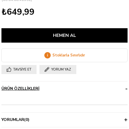
₺649,99
i
Stoklarla Sınırlıdır
TAVSIYE ET
YORUM YAZ
ÜRÜN ÖZELLIKLERI
YORUMLAR
(0)