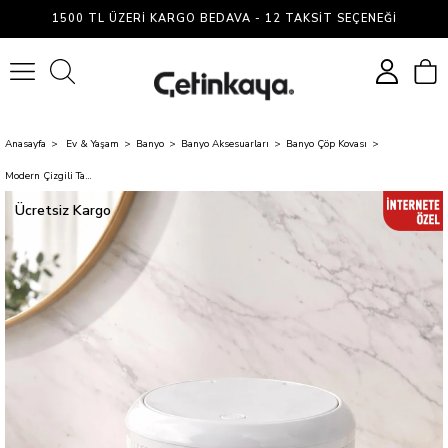
1500 TL ÜZERI KARGO BEDAVA - 12 TAKSIT SEÇENEĞI
0
Anasayfa
Ev & Yaşam
Banyo
Banyo Aksesuarları
Banyo Çöp Kovası
Modern Çizgili Tasarımlı Click Kapaklı – Şık Ve Kompakt Banyo Çöp Kovası
Ücretsiz Kargo