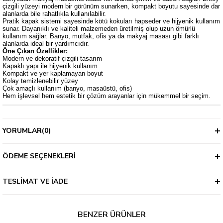
çizgili yüzeyi modern bir görünüm sunarken, kompakt boyutu sayesinde dar
alanlarda bile rahatlıkla kullanılabilir.
Pratik kapak sistemi sayesinde kötü kokuları hapseder ve hijyenik kullanım
sunar. Dayanıklı ve kaliteli malzemeden üretilmiş olup uzun ömürlü
kullanım sağlar. Banyo, mutfak, ofis ya da makyaj masası gibi farklı
alanlarda ideal bir yardımcıdır.
Öne Çıkan Özellikler:
Modern ve dekoratif çizgili tasarım
Kapaklı yapı ile hijyenik kullanım
Kompakt ve yer kaplamayan boyut
Kolay temizlenebilir yüzey
Çok amaçlı kullanım (banyo, masaüstü, ofis)
Hem işlevsel hem estetik bir çözüm arayanlar için mükemmel bir seçim.
YORUMLAR
(0)
ÖDEME SEÇENEKLERI
TESLIMAT VE İADE
BENZER ÜRÜNLER