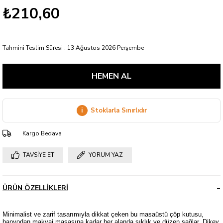
₺210,60
Tahmini Teslim Süresi
:
13 Ağustos 2026 Perşembe
i
Stoklarla Sınırlıdır
Kargo Bedava
TAVSIYE ET
YORUM YAZ
ÜRÜN ÖZELLIKLERI
Minimalist ve zarif tasarımıyla dikkat çeken bu masaüstü çöp kutusu,
banyodan makyaj masasına kadar her alanda şıklık ve düzen sağlar. Dikey