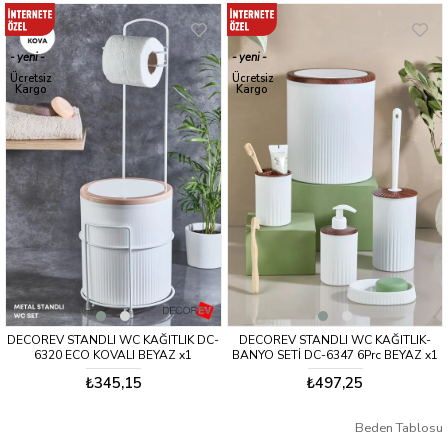
yeni
yeni
ürün
ürün
Ücretsiz
Ücretsiz
Kargo
Kargo
DECOREV STANDLI WC KAĞITLIK DC-
DECOREV STANDLI WC KAĞITLIK-
6320 ECO KOVALI BEYAZ x1
BANYO SETİ DC-6347 6Prc BEYAZ x1
₺345,15
₺497,25
Beden Tablosu