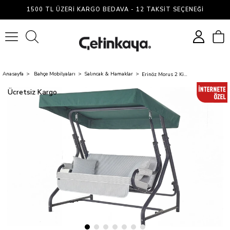
1500 TL ÜZERI KARGO BEDAVA - 12 TAKSIT SEÇENEĞI
0
Anasayfa
Bahçe Mobilyaları
Salıncak & Hamaklar
Erinöz Morus 2 Kişilik Bahçe Balkon Teras Salıncağı - Minder: Yeşil Çizgili Tente: Yeşil
Ücretsiz Kargo