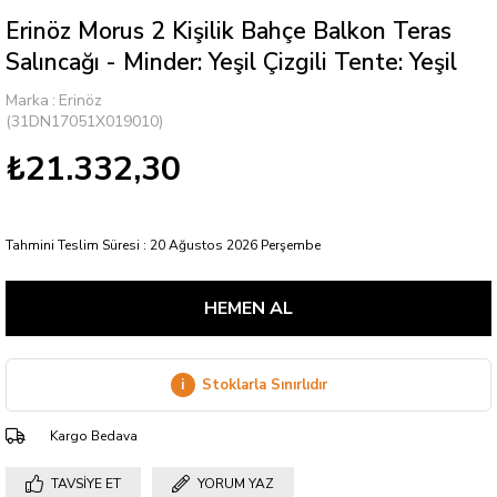
Erinöz Morus 2 Kişilik Bahçe Balkon Teras
Salıncağı - Minder: Yeşil Çizgili Tente: Yeşil
Marka
:
Erinöz
(31DN17051X019010)
₺21.332,30
Tahmini Teslim Süresi
:
20 Ağustos 2026 Perşembe
i
Stoklarla Sınırlıdır
Kargo Bedava
TAVSIYE ET
YORUM YAZ