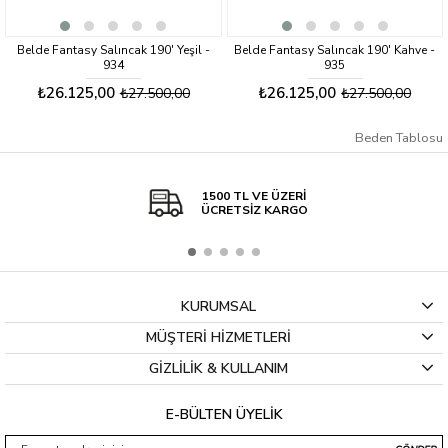
Ürün
170
110
Paket
202
57
' Yeşil -
Belde Fantasy Salıncak 190' Kahve -
Belde 190' Fantasy Salınc
935
Demiri Takımı - 395
Minder
130
50
₺26.125,00
₺2.621,00
0,00
₺27.500,00
₺2.759
Tente
170
130
Beden Tablosu
Kişi Sayısı
İki Kişilik
1500 TL VE ÜZERİ
Boru Kalınlığı
Ø51
ÜCRETSİZ KARGO
Yatarlı
Yok
Mekanizması
KURUMSAL
MÜŞTERİ HİZMETLERİ
GİZLİLİK & KULLANIM
E-BÜLTEN ÜYELİK