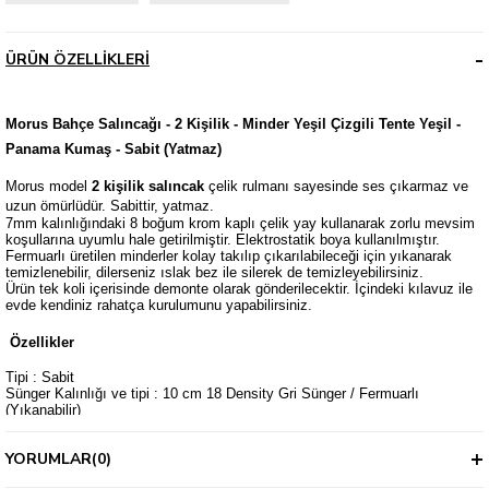
ÜRÜN ÖZELLIKLERI
Morus Bahçe Salıncağı - 2 Kişilik - Minder Yeşil Çizgili Tente Yeşil -
Panama Kumaş - Sabit (Yatmaz)
Morus model
2
kişilik salıncak
çelik rulmanı sayesinde ses çıkarmaz ve
uzun ömürlüdür. Sabittir, yatmaz.
7mm kalınlığındaki 8 boğum krom kaplı çelik yay kullanarak zorlu mevsim
koşullarına uyumlu hale getirilmiştir. Elektrostatik boya kullanılmıştır.
Fermuarlı üretilen minderler kolay takılıp çıkarılabileceği için yıkanarak
temizlenebilir, dilerseniz ıslak bez ile silerek de temizleyebilirsiniz.
Ürün tek koli içerisinde demonte olarak gönderilecektir. İçindeki kılavuz ile
evde kendiniz rahatça kurulumunu yapabilirsiniz.
Özellikler
Tipi : Sabit
Sünger Kalınlığı ve tipi : 10 cm 18 Density Gri Sünger / Fermuarlı
(Yıkanabilir)
Kapasite / Kişi : 2 kişilik / 300 kg
Kumaş Tipi : Panama Kumaş
YORUMLAR
(0)
Aksesuarlar : 2 adet kırlent ve 2 adet kol dayama elciği