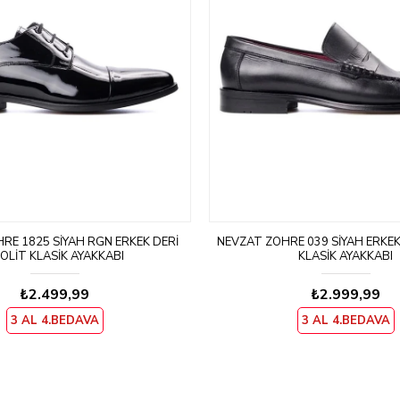
RE 1825 SIYAH RGN ERKEK DERI
NEVZAT ZÖHRE 039 SIYAH ERKEK
OLIT KLASIK AYAKKABI
KLASIK AYAKKABI
₺2.499,99
₺2.999,99
3 AL 4.BEDAVA
3 AL 4.BEDAVA