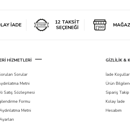
12 TAKSİT
LAY İADE
MAĞAZ
SEÇENEĞİ
Rİ HİZMETLERİ
GİZLİLİK &
Sorulan Sorular
İade Koşullar
ydınlatma Metni
Ürün Bilgile
li Satış Sözleşmesi
Sipariş Takip
gilendirme Formu
Kolay İade
Aydınlatma Metni
Hesabım
Ayarları