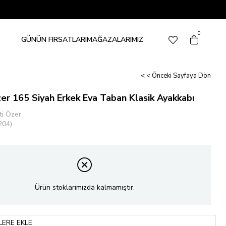
0
GÜNÜN FIRSATLARI
MAĞAZALARIMIZ
< < Önceki Sayfaya Dön
er 165 Siyah Erkek Eva Taban Klasik Ayakkabı
ti Özer
204)
Ürün stoklarımızda kalmamıştır.
LERE EKLE