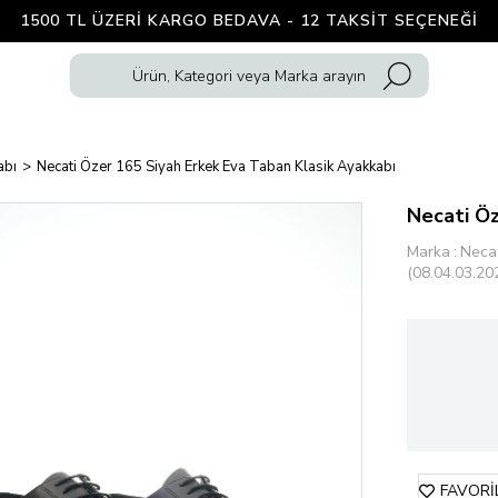
1500 TL ÜZERI KARGO BEDAVA - 12 TAKSIT SEÇENEĞI
abı
Necati Özer 165 Siyah Erkek Eva Taban Klasik Ayakkabı
Necati Öz
Marka
:
Neca
(08.04.03.20
FAVORI