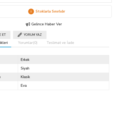
i
Stoklarla Sınırlıdır
Gelince Haber Ver
E ET
YORUM YAZ
kleri
Yorumlar
(0)
Teslimat ve İade
Erkek
Siyah
u
Klasik
Eva