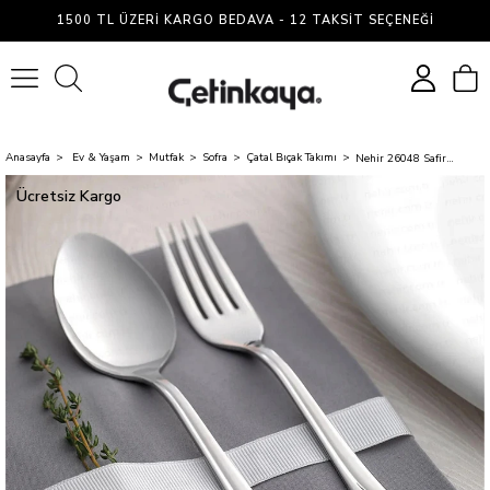
1500 TL ÜZERI KARGO BEDAVA - 12 TAKSIT SEÇENEĞI
0
Anasayfa
Ev & Yaşam
Mutfak
Sofra
Çatal Bıçak Takımı
Nehir 26048 Safir Sade 30P Küçük Aile Tk.
Ücretsiz Kargo