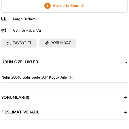
i
Stoklarla Sınırlıdır
Kargo Bedava
Gelince Haber Ver
TAVSIYE ET
YORUM YAZ
ÜRÜN ÖZELLIKLERI
Nehir 26048 Safir Sade 30P Küçük Aile Tk.
YORUMLAR
(0)
TESLIMAT VE İADE