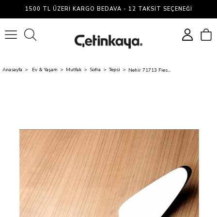
1500 TL ÜZERI KARGO BEDAVA - 12 TAKSIT SEÇENEĞI
0
Anasayfa
Ev & Yaşam
Mutfak
Sofra
Tepsi
Nehir 71713 Fiesta Jel.Vak.Servis Kürek