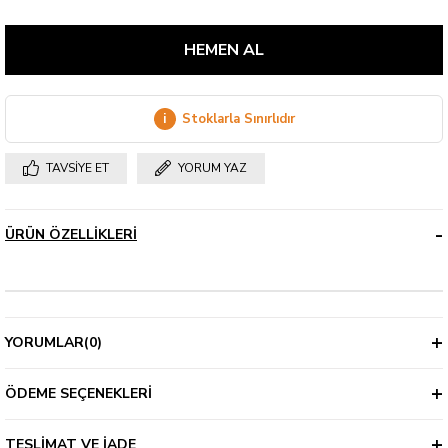
i
Stoklarla Sınırlıdır
TAVSIYE ET
YORUM YAZ
ÜRÜN ÖZELLIKLERI
YORUMLAR
(0)
ÖDEME SEÇENEKLERI
TESLIMAT VE İADE