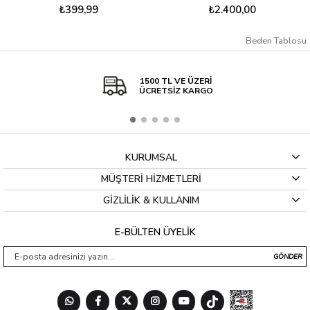
99
₺2.400,00
₺1.140
Beden Tablosu
1500 TL VE ÜZERİ
ÜCRETSİZ KARGO
KURUMSAL
MÜŞTERİ HİZMETLERİ
GİZLİLİK & KULLANIM
E-BÜLTEN ÜYELİK
GÖNDER