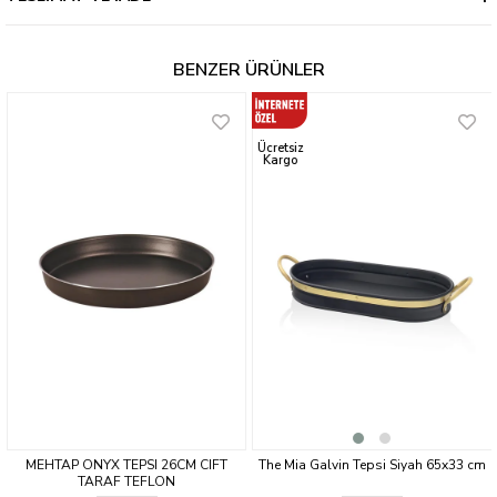
BENZER ÜRÜNLER
Ücretsiz
Ücretsiz
Kargo
Kargo
SI 26CM CIFT
The Mia Galvin Tepsi Siyah 65x33 cm
The Mia Wicker Bamb
EFLON
cm TPS0