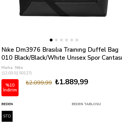
Nıke Dm3976 Brasılıa Traınıng Duffel Bag
010 Black/Black/Whıte Unısex Spor Cantası
Marka
:
Nike
(12.03.01.50127)
₺1.889,99
₺2.099,99
%
10
İndirim
BEDEN
BEDEN TABLOSU
STD