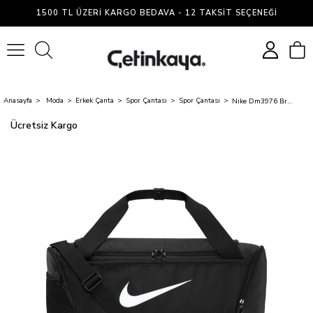
1500 TL ÜZERI KARGO BEDAVA - 12 TAKSIT SEÇENEĞI
0
Anasayfa
Moda
Erkek Çanta
Spor Çantası
Spor Çantası
Nıke Dm3976 Brasılıa Traınıng Duffel Bag 010 Black/Black/Whıte Unısex Spor Cantası
Ücretsiz Kargo