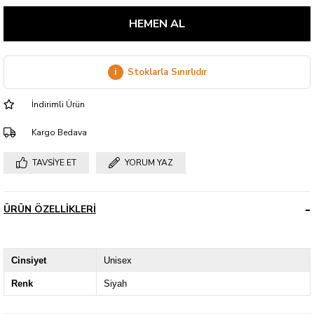
i
Stoklarla Sınırlıdır
İndirimli Ürün
Kargo Bedava
TAVSIYE ET
YORUM YAZ
ÜRÜN ÖZELLIKLERI
Cinsiyet
Unisex
Renk
Siyah