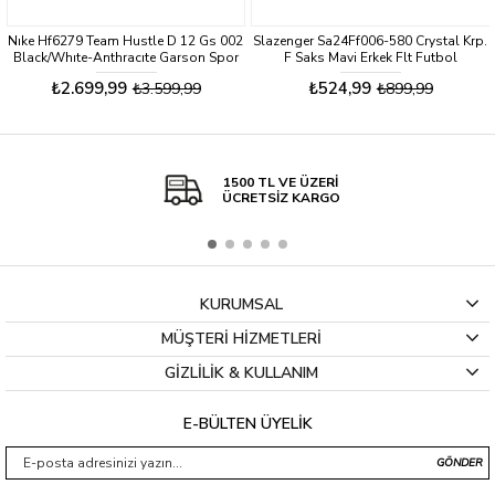
Nıke Hf6279 Team Hustle D 12 Gs 002
Slazenger Sa24Ff006-580 Crystal Krp.
Black/Whıte-Anthracıte Garson Spor
F Saks Mavi Erkek Flt Futbol
Ayakkabı
Ayakkabısı
₺2.699,99
₺524,99
₺3.599,99
₺899,99
1500 TL VE ÜZERİ
ÜCRETSİZ KARGO
KURUMSAL
MÜŞTERİ HİZMETLERİ
GİZLİLİK & KULLANIM
E-BÜLTEN ÜYELİK
GÖNDER