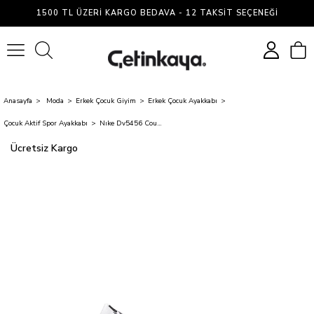
1500 TL ÜZERI KARGO BEDAVA - 12 TAKSIT SEÇENEĞI
0
Anasayfa
Moda
Erkek Çocuk Giyim
Erkek Çocuk Ayakkabı
Çocuk Aktif Spor Ayakkabı
Nıke Dv5456 Court Borough Low Recraft Gs 131 Whıte/Black Garson Spor Ayakkabı
Ücretsiz Kargo