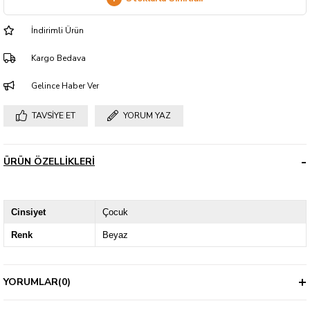
İndirimli Ürün
Kargo Bedava
Gelince Haber Ver
TAVSIYE ET
YORUM YAZ
ÜRÜN ÖZELLIKLERI
Cinsiyet
Çocuk
Renk
Beyaz
YORUMLAR
(0)