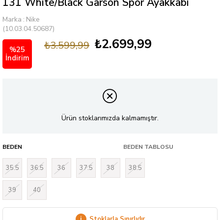
131 Whıte/Black Garson Spor Ayakkabı
Marka
:
Nike
(10.03.04.50687)
₺2.699,99
₺3.599,99
%
25
İndirim
Ürün stoklarımızda kalmamıştır.
BEDEN
BEDEN TABLOSU
35.5
36.5
36
37.5
38
38.5
39
40
i
Stoklarla Sınırlıdır