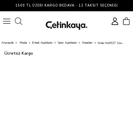
1500 TL ÜZERI KARGO BEDAVA - 12 TAKSIT SEÇENEĞI
0
Anasayfa
Moda
Erkek Ayakkabı
Spor Ayakkabı
Sneaker
Nıke Hv0927 Court Vısıon Low 097 Grey Fog/Black-Whıte Mrd Sneaker Ayakkabı
Ücretsiz Kargo