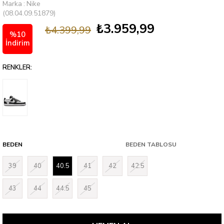
Marka
:
Nike
(08.04.09.51879)
₺3.959,99
₺4.399,99
%
10
İndirim
RENKLER:
BEDEN
BEDEN TABLOSU
39
40
40.5
41
42
42.5
43
44
44.5
45