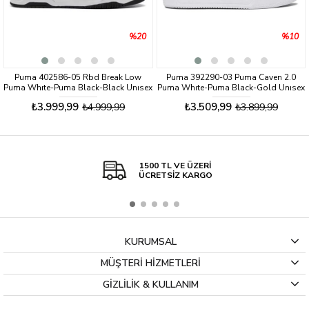
%20
%10
Puma 402586-05 Rbd Break Low
Puma 392290-03 Puma Caven 2.0
Puma Whıte-Puma Black-Black Unısex
Puma Whıte-Puma Black-Gold Unısex
Sneaker Ayakkabı
Sneaker Ayakkabı
₺3.999,99
₺3.509,99
₺4.999,99
₺3.899,99
1500 TL VE ÜZERİ
ÜCRETSİZ KARGO
KURUMSAL
MÜŞTERİ HİZMETLERİ
GİZLİLİK & KULLANIM