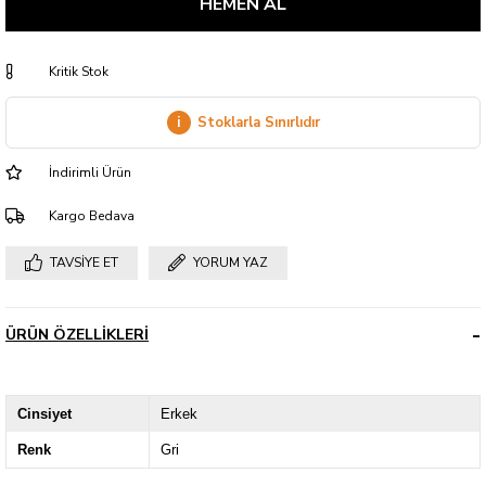
Kritik Stok
i
Stoklarla Sınırlıdır
İndirimli Ürün
Kargo Bedava
TAVSIYE ET
YORUM YAZ
ÜRÜN ÖZELLIKLERI
Cinsiyet
Erkek
Renk
Gri