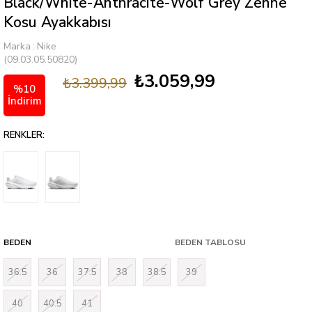
Black/Whıte-Anthracıte-Wolf Grey Zenne
Kosu Ayakkabısı
Marka
:
Nike
(09.03.05.50820)
₺3.059,99
₺3.399,99
%
10
İndirim
RENKLER:
BEDEN
BEDEN TABLOSU
36.5
36
37.5
38
38.5
39
40
40.5
41