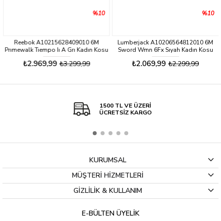
%10
%10
Reebok A10215628409010 6M
Lumberjack A10206564812010 6M
Prımewalk Tıempo Iı A Grı Kadın Kosu
Sword Wmn 6Fx Sıyah Kadın Kosu
Ayakkabısı
Ayakkabısı
₺2.969,99
₺2.069,99
₺3.299,99
₺2.299,99
1500 TL VE ÜZERİ
ÜCRETSİZ KARGO
KURUMSAL
MÜŞTERİ HİZMETLERİ
GİZLİLİK & KULLANIM
E-BÜLTEN ÜYELİK