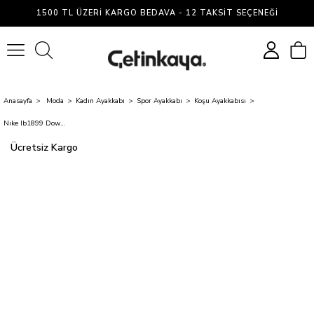
1500 TL ÜZERI KARGO BEDAVA - 12 TAKSIT SEÇENEĞI
0
Anasayfa
Moda
Kadın Ayakkabı
Spor Ayakkabı
Koşu Ayakkabısı
Nıke Ib1899 Downshıfter 14 002 Black/Whıte-Anthracıte-Wolf Grey Zenne Kosu Ayakkabısı
Ücretsiz Kargo