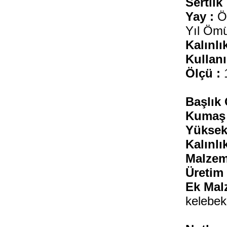
Sertlik 
Yay :
Öz
Yıl Ömü
Kalınlık
Kullanı
Ölçü :
Başlık 
Kumaş 
Yüksekl
Kalınlık
Malzem
Üretim 
Ek Mal
kelebek