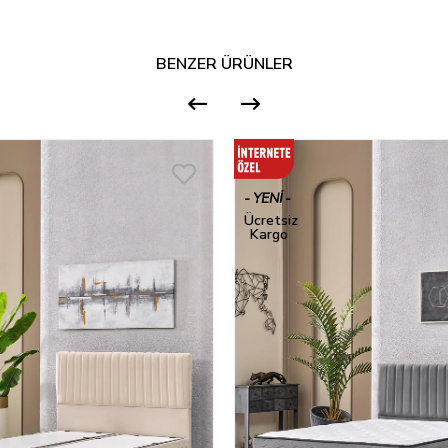
BENZER ÜRÜNLER
YENI
ÜRÜN
Ücretsiz
Kargo