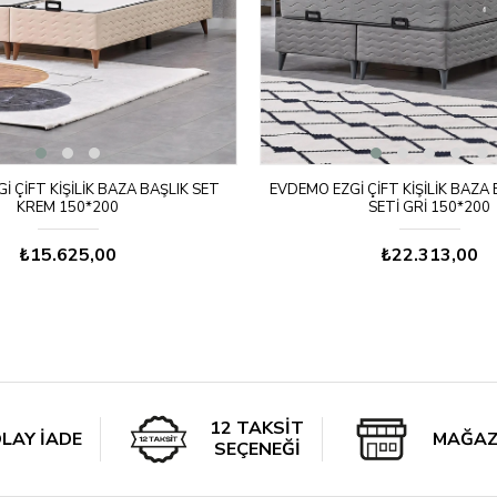
 ÇIFT KIŞILIK BAZA BAŞLIK SET
EVDEMO EZGI ÇIFT KIŞILIK BAZA
KREM 150*200
SETI GRI 150*200
₺15.625,00
₺22.313,00
12 TAKSİT
LAY İADE
MAĞAZ
SEÇENEĞİ