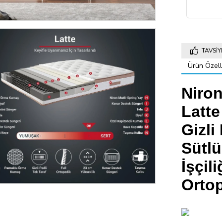
TAVSIY
Ürün Özelli
Niron
Latte
Gizli
Sütl
İşçil
Ortop