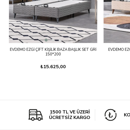
EVDEMO EZGI ÇIFT KIŞILIK BAZA BAŞLIK SET GRI
EVDEMO EZGI
150*200
₺15.625,00
1500 TL VE ÜZERİ
KO
ÜCRETSİZ KARGO