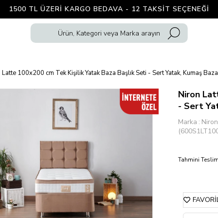
1500 TL ÜZERI KARGO BEDAVA - 12 TAKSIT SEÇENEĞI
 Latte 100x200 cm Tek Kişilik Yatak Baza Başlık Seti - Sert Yatak, Kumaş Baza
Niron Lat
- Sert Ya
Marka
:
Niron
(600S1LT10
Tahmini Teslim
FAVORI