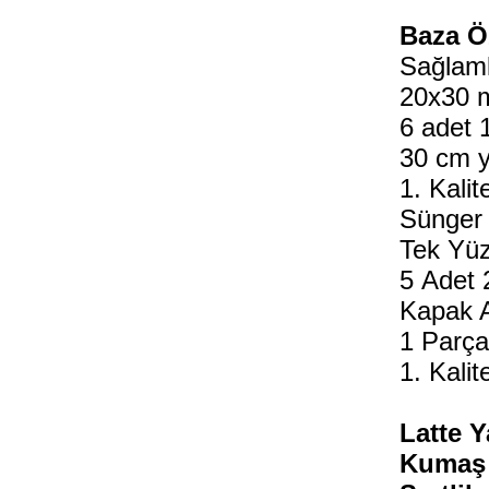
Baza Öz
Sağlaml
20x30 m
6 adet 
30 cm y
1. Kali
Sünger 
Tek Yüz
5 Adet 
Kapak A
1 Parça
1. Kali
Latte Y
Kumaş 