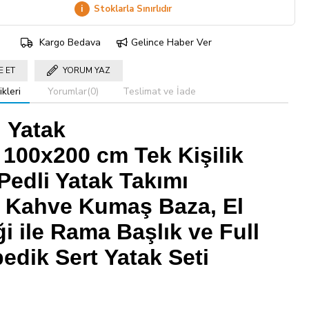
i
Stoklarla Sınırlıdır
Kargo Bedava
Gelince Haber Ver
E ET
YORUM YAZ
kleri
Yorumlar
(0)
Teslimat ve İade
 Yatak
 100x200 cm Tek Kişilik
 Pedli Yatak Takımı
ü Kahve Kumaş Baza, El
iği ile Rama Başlık ve Full
edik Sert Yatak Seti