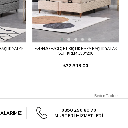
 BAŞLIK YATAK
EVDEMO EZGI ÇIFT KIŞILIK BAZA BAŞLIK YATAK
SETI KREM 150*200
₺22.313,00
Beden Tablosu
0850 290 80 70
ALARIMIZ
MÜŞTERİ HİZMETLERİ