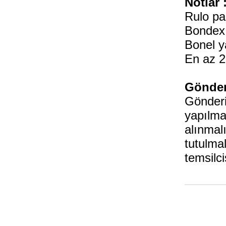
Notlar 
Rulo pa
Bondex 
Bonel y
En az 2
Gönderi
Gönderil
yapılmak
alınmal
tutulma
temsilci