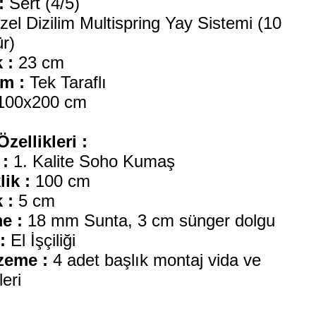
:
Sert (4/5)
el Dizilim Multispring Yay Sistemi (10
r)
 :
23 cm
m :
Tek Taraflı
100x200 cm
Özellikleri :
:
1. Kalite Soho Kumaş
ik :
100 cm
 :
5 cm
e :
18 mm Sunta, 3 cm sünger dolgu
:
El İşçiliği
zeme :
4 adet başlık montaj vida ve
leri