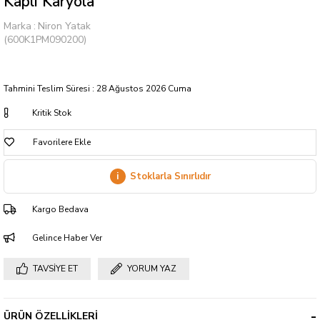
Kaplı Karyola
Marka
:
Niron Yatak
(600K1PM090200)
Tahmini Teslim Süresi
:
28 Ağustos 2026 Cuma
Kritik Stok
Favorilere Ekle
i
Stoklarla Sınırlıdır
Kargo Bedava
Gelince Haber Ver
TAVSIYE ET
YORUM YAZ
ÜRÜN ÖZELLIKLERI