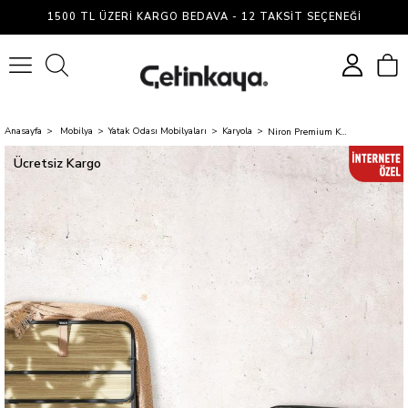
1500 TL ÜZERI KARGO BEDAVA - 12 TAKSIT SEÇENEĞI
0
Anasayfa
Mobilya
Yatak Odası Mobilyaları
Karyola
Niron Premium Katlanır Yatak 90x200 cm Paket Yaylı Lüks Yatak ve Kaydırmaz Kumaş Kaplı Karyola
Ücretsiz Kargo