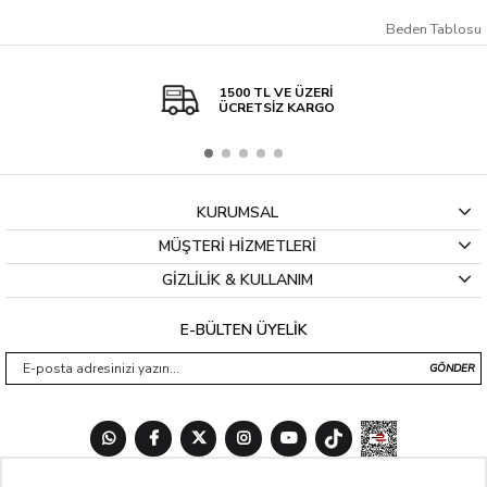
zaman yanınızdayız.
Beden Tablosu
Kullanıcı Hatası Desteği:
Kullanım kaynaklı sorunlarda, maliyetine çözüm
sunarak yanınızda olmaya devam ediyoruz.
Müşteri Odaklı Hizmet:
Size yalnızca üstün kaliteli bir ürün sunmakla
kalmıyor, aynı zamanda benzersiz bir hizmet deneyimi de sağlıyoruz.
1500 TL VE ÜZERİ
Güvenilir Ürün Kalitesi:
Tüm ürünlerimiz en yüksek kalite standartlarında
ÜCRETSİZ KARGO
üretilir ve sıkı bir kalite kontrol sürecinden geçer. Uzun ömürlü ve dayanıklı
ürünlerimizle gurur duyuyoruz.
KURUMSAL
MÜŞTERİ HİZMETLERİ
GİZLİLİK & KULLANIM
E-BÜLTEN ÜYELİK
GÖNDER