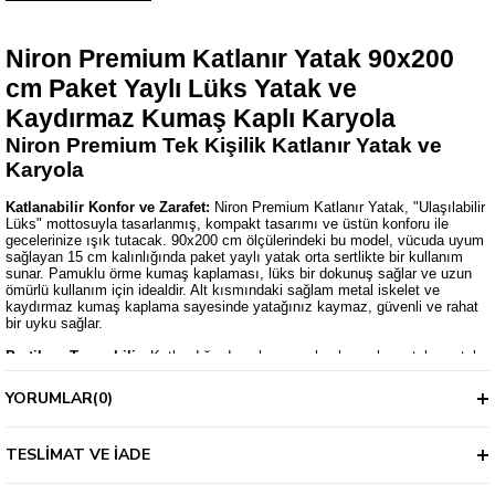
Niron Premium Katlanır Yatak 90x200
cm Paket Yaylı Lüks Yatak ve
Kaydırmaz Kumaş Kaplı Karyola
Niron Premium Tek Kişilik Katlanır Yatak ve
Karyola
Katlanabilir Konfor ve Zarafet:
Niron Premium Katlanır Yatak, "Ulaşılabilir
Lüks" mottosuyla tasarlanmış, kompakt tasarımı ve üstün konforu ile
gecelerinize ışık tutacak. 90x200 cm ölçülerindeki bu model, vücuda uyum
sağlayan 15 cm kalınlığında paket yaylı yatak orta sertlikte bir kullanım
sunar. Pamuklu örme kumaş kaplaması, lüks bir dokunuş sağlar ve uzun
ömürlü kullanım için idealdir. Alt kısmındaki sağlam metal iskelet ve
kaydırmaz kumaş kaplama sayesinde yatağınız kaymaz, güvenli ve rahat
bir uyku sağlar.
Pratik ve Taşınabilir:
Katlandığında çok az yer kaplayan bu yatak, metal
tekerlekleri sayesinde kolayca taşınabilir. İster misafir odasında ister
günlük kullanım için ideal olan bu katlanır yatak, ek yatak ihtiyacınıza lüks
YORUMLAR
(0)
ve pratik bir çözüm sunar.
Profesyonel Konfor ve Dayanıklılık:
Niron Premium Katlanır Yatak,
TESLIMAT VE İADE
evinizde, yazlıkta, iş yerlerinde ve özellikle otellerde ek yatak ihtiyacınıza
en konforlu ve dayanıklı çözümü sunar. Güçlü metal konstrüksiyon iskeleti
sayesinde yıllar boyunca ilk günkü gibi sağlam kalır. Yatağın altındaki MDF