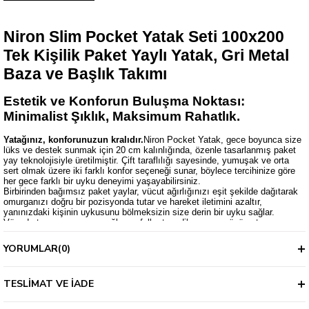
Niron Slim Pocket Yatak Seti 100x200
Tek Kişilik Paket Yaylı Yatak, Gri Metal
Baza ve Başlık Takımı
Estetik ve Konforun Buluşma Noktası:
Minimalist Şıklık, Maksimum Rahatlık.
Yatağınız, konforunuzun kralıdır.
Niron Pocket Yatak, gece boyunca size
lüks ve destek sunmak için 20 cm kalınlığında, özenle tasarlanmış paket
yay teknolojisiyle üretilmiştir. Çift taraflılığı sayesinde, yumuşak ve orta
sert olmak üzere iki farklı konfor seçeneği sunar, böylece tercihinize göre
her gece farklı bir uyku deneyimi yaşayabilirsiniz.
Birbirinden bağımsız paket yaylar, vücut ağırlığınızı eşit şekilde dağıtarak
omurganızı doğru bir pozisyonda tutar ve hareket iletimini azaltır,
yanınızdaki kişinin uykusunu bölmeksizin size derin bir uyku sağlar.
Vücuda tamamen uyum sağlayan full ortopedik yapısı, günün stres ve
yorgunluğundan arınmanızı sağlayacak şekilde dizayn edilmiştir.
YORUMLAR
(0)
Fermuarlı yatak kılıfı, nefes alabilir pamuklu örme kumaştan
üretilmiştir,
ki bu da cildinizin nefes almasını sağlarken yatak kumaşının
kolayca temizlenebilmesine olanak tanır. 30 dereceye kadar makinada
TESLIMAT VE İADE
ağartıcı kullanmadan kolayca yıkama yapabilirsiniz.
Keşfedin: İskeleti bir sanat eseri gibi kurgulanmış Niron Slim Baza ve