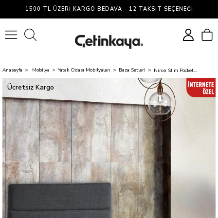
1500 TL ÜZERI KARGO BEDAVA - 12 TAKSIT SEÇENEĞI
0
Anasayfa
Mobilya
Yatak Odası Mobilyaları
Baza Setleri
Niron Slim Pocket Yatak Seti 100x200 Tek Kişilik Paket Yaylı Yatak, Gri Metal Baza ve Başlık Takımı
Ücretsiz Kargo