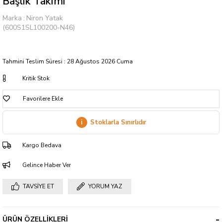
Başlık Takımı
Marka
:
Niron Yatak
(600S1SL100200-N46)
Tahmini Teslim Süresi
:
28 Ağustos 2026 Cuma
Kritik Stok
Favorilere Ekle
i
Stoklarla Sınırlıdır
Kargo Bedava
Gelince Haber Ver
TAVSIYE ET
YORUM YAZ
ÜRÜN ÖZELLIKLERI