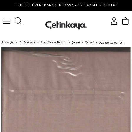
1500 TL ÜZERI KARGO BEDAVA - 12 TAKSIT SEÇENEĞI
0
Anasayfa
Ev & Yaşam
Yatak Odası Tekstili
Çarşaf
Çarşaf
Özdilek Colourist Çarşaf Fitted Yst Rf 120X200 Toprak