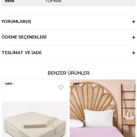
Renk
TOPRAK
YORUMLAR
(0)
ÖDEME SEÇENEKLERI
TESLIMAT VE İADE
BENZER ÜRÜNLER
yeni
yeni
ürün
ürün