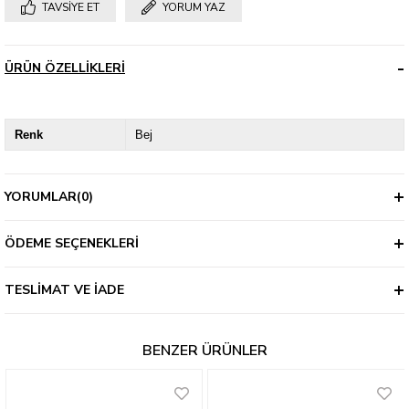
TAVSIYE ET
YORUM YAZ
ÜRÜN ÖZELLIKLERI
Renk
Bej
YORUMLAR
(0)
ÖDEME SEÇENEKLERI
TESLIMAT VE İADE
BENZER ÜRÜNLER