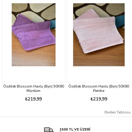
Özdilek Blossom Havlu (Byn) 50X80
Özdilek Blossom Havlu (Byn) 50X80
Mürdüm
Pembe
₺219,99
₺219,99
Beden Tablosu
1500 TL VE ÜZERİ