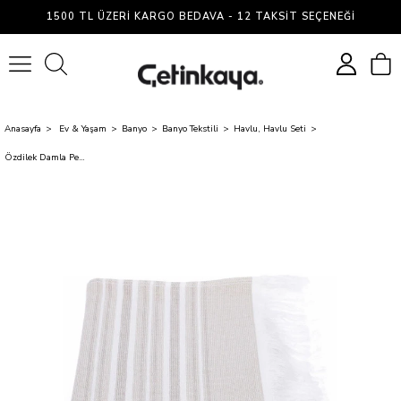
1500 TL ÜZERI KARGO BEDAVA - 12 TAKSIT SEÇENEĞI
0
Anasayfa
Ev & Yaşam
Banyo
Banyo Tekstili
Havlu, Havlu Seti
Özdilek Damla Pestemal 50X80 Bej