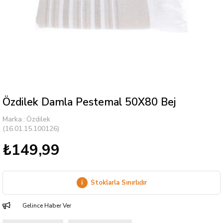
Özdilek Damla Pestemal 50X80 Bej
Marka
:
Özdilek
(16.01.15.100126)
₺149,99
i
Stoklarla Sınırlıdır
Gelince Haber Ver